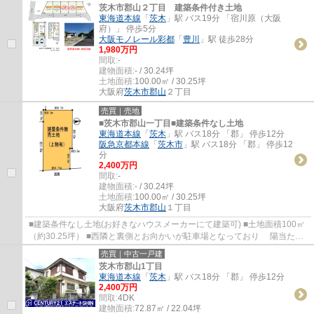
茨木市郡山２丁目 建築条件付き土地
東海道本線
「
茨木
」駅 バス19分 「宿川原（大阪
府）」 停歩5分
大阪モノレール彩都
「
豊川
」駅 徒歩28分
1,980万円
間取:
-
建物面積:
- / 30.24坪
土地面積:
100.00㎡ / 30.25坪
大阪府
茨木市
郡山
２丁目
売買｜売地
■茨木市郡山一丁目■建築条件なし土地
東海道本線
「
茨木
」駅 バス18分 「郡」 停歩12分
阪急京都本線
「
茨木市
」駅 バス18分 「郡」 停歩12
分
2,400万円
間取:
-
建物面積:
- / 30.24坪
土地面積:
100.00㎡ / 30.25坪
大阪府
茨木市
郡山
１丁目
■建築条件なし土地(お好きなハウスメーカーにて建築可) ■土地面積100㎡
（約30.25坪） ■西隣と裏側とお向かいが駐車場となっており 陽当た
り・風通し良好です
売買｜中古一戸建
茨木市郡山1丁目
東海道本線
「
茨木
」駅 バス18分 「郡」 停歩12分
2,400万円
間取:
4DK
建物面積:
72.87㎡ / 22.04坪