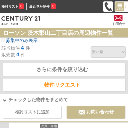
0
0
検討リスト
最近見た物件
お問合せ
ローソン 茨木郡山二丁目店の周辺物件一覧
募集中のみ表示
4
該当物件
件
4
販売数
件
さらに条件を絞り込む
物件リクエスト
チェックした物件をまとめて
検討リストに追加
お問い合わせ
売買｜売地