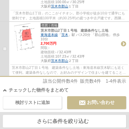
土地面積:
100.00㎡ / 30.25坪
大阪府
茨木市
郡山
１丁目
「茨木市郡山1丁目」のここがイチオシ。郡小学校が徒歩10分で通学にも
便利です。土地面積100平米（約30.25坪)の庭つき中古戸建です。西隣と
裏側とお向かいが駐車場になっており陽当た...
売買｜売地
茨木市郡山2丁目１号地 建築条件なし土地
東海道本線
「
茨木
」駅 バス20分 「郡山団地」 停歩
10分
2,700万円
間取:
-
建物面積:
- / 32.43坪
土地面積:
107.23㎡ / 32.43坪
大阪府
茨木市
郡山
２丁目
茨木市郡山2丁目１号地 建築条件なし土地：東海道本線茨木駅にも近く
て便利。建築条件なしなので、お好みのデザインで住まいを建てることが
可能です。中高層住宅の良好な住環境を守る...
該当公開件数
4
件 販売数
4
件
1-4
件表示
チェックした物件をまとめて
検討リストに追加
お問い合わせ
さらに条件を絞り込む