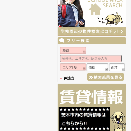
種別
エリア| 駅
価格
面積
-
件該当