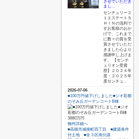
させていただき
まし...
センチュリー２
１エステートＳ
ＨＩＮの浅利で
すお客様のおか
げで、これまで
に数々の賞を受
賞させていただ
きました心より
感謝申し上げま
す。 【センチ
ュリオン受賞
歴】２０２４年
度・２０２５年
度センチュ...
2026-07-06
■100万円値下げしました■ジオ彩都
のぞみ丘ガーデンコートB棟
3880万円
物件詳細へ
■高槻市城南町四丁目 ■建築条件
付土地 ■全３区画分譲