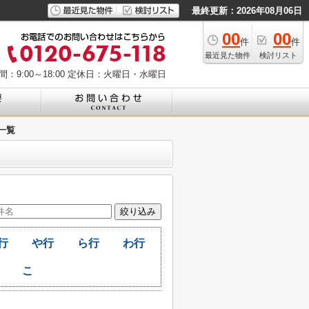
最終更新：2026年08月06日
00
00
件
件
最近見た物件
検討リスト
：9:00～18:00
定休日：火曜日・水曜日
一覧
行
や行
ら行
わ行
こ