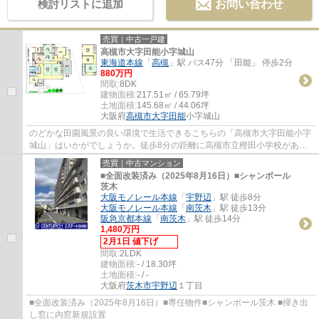
検討リストに追加
お問い合わせ
売買｜中古一戸建
高槻市大字田能小字城山
東海道本線
「
高槻
」駅 バス47分 「田能」 停歩2分
880万円
間取:
8DK
建物面積:
217.51㎡ / 65.79坪
土地面積:
145.68㎡ / 44.06坪
大阪府
高槻市
大字田能
小字城山
のどかな田園風景の良い環境で生活できるこちらの「高槻市大字田能小字
城山」はいかがでしょうか。徒歩8分の距離に高槻市立樫田小学校がある
のも魅力。不動産探しをセンチュリー21 エ...
売買｜中古マンション
■全面改装済み（2025年8月16日）■シャンボール
茨木
大阪モノレール本線
「
宇野辺
」駅 徒歩8分
大阪モノレール本線
「
南茨木
」駅 徒歩13分
阪急京都本線
「
南茨木
」駅 徒歩14分
1,480万円
2月1日 値下げ
間取:
2LDK
建物面積:
- / 18.30坪
土地面積:
- / -
大阪府
茨木市
宇野辺
１丁目
■全面改装済み（2025年8月16日）■専任物件■シャンボール茨木 ■掃き出
し窓に内窓新規設置