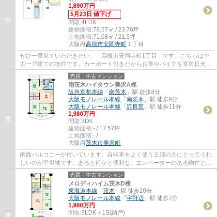
1,890万円
5月23日 値下げ
間取:
4LDK
建物面積:
78.57㎡ / 23.76坪
土地面積:
71.08㎡ / 21.5坪
大阪府
高槻市
安岡寺町
１丁目
ぜひ一度見ていただきたい、「高槻市安岡寺町1丁目」です。こちらは中
古一戸建ての物件です。カーポート付きだからお車やバイクを直射日光と
雨から守れます。建物面積78.57平方メート...
売買｜中古マンション
南茨木ハイタウン美沢A棟
阪急京都本線
「
南茨木
」駅 徒歩8分
大阪モノレール本線
「
南茨木
」駅 徒歩9分
大阪モノレール本線
「
沢良宜
」駅 徒歩11分
1,980万円
間取:
3DK
建物面積:
- / 17.57坪
土地面積:
- / -
大阪府
茨木市
美沢町
南面バルコニーが付いています。自転車をよく使う主婦の方にとってうれ
しいのが平坦地です。あると何かと便利な、エレベーターのある物件とな
っています。すぐに入居できるので、お待...
売買｜中古マンション
メロディハイム茨木D棟
東海道本線
「
茨木
」駅 徒歩20分
大阪モノレール本線
「
宇野辺
」駅 徒歩7分
1,980万円
間取:
3LDK＋1S(納戸)