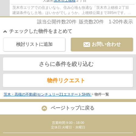
大阪府
茨木市
上穂積
２丁目
茨木市エリアでの住まいなら、住み心地も快適な「茨木市上穂積２丁目
建築条件なし土地」はいかがでしょうか。上穂積公園まで395mです。建
築条件無しの土地ですので、自由度が高いで...
該当公開件数
20
件 販売数
20
件
1-20
件表示
チェックした物件をまとめて
検討リストに追加
お問い合わせ
さらに条件を絞り込む
物件リクエスト
茨木・高槻の不動産|センチュリー21エステートSHIN
>
物件一覧
ページトップに戻る
営業時間:9:00～18:00
定休日:火曜日・水曜日