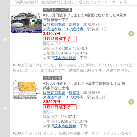
「高槻市須賀町 建築条件なし土地」。近くにはファミリーマート 高槻
須賀町店(徒歩3分)がありちょっとした買い物...
売買｜中古一戸建
■100万円値下げしました■空家になりました ■茨木
市総持寺一丁目
阪急京都本線
「
総持寺
」駅 徒歩7分
東海道本線
「
ＪＲ総持寺
」駅 徒歩11分
2,480万円
1月12日 値下げ
間取:
4LDK
建物面積:
84.00㎡ / 25.40坪
土地面積:
79.58㎡ / 24.07坪
大阪府
茨木市
総持寺
１丁目
■100万円値下げしました 。日々の暮らしに便利なFRESCO(フレスコ) 総
持寺店(スーパー)まで421mです。建物面積は84㎡です。戸建て物件をお
探しの方は、便利な価格からなる中古物件はい...
売買｜売地
■100万円値下げしました ■茨木市総持寺１丁目 建
築条件なし土地
阪急京都本線
「
総持寺
」駅 徒歩7分
東海道本線
「
ＪＲ総持寺
」駅 徒歩11分
2,580万円
1月12日 値下げ
間取:
-
建物面積:
- / 24.07坪
土地面積:
79.58㎡ / 24.07坪
大阪府
茨木市
総持寺
１丁目
■100万円値下げしました 。新生活を失敗せず、スタートさせたいならこ