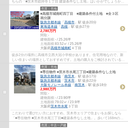
ちらの「■茨木市総持寺１丁目 建築条件なし土地」はいかがでしょうか。
三島公園まで367mです。茨木市立庄栄図書館...
売買｜売地
■高槻市城南町四丁目 ■建築条件付土地 ■全３区
画分譲
阪急京都本線
「
高槻市
」駅 徒歩20分
東海道本線
「
高槻
」駅 徒歩27分
2,780万円
間取:
-
建物面積:
- / 25.26坪
土地面積:
83.52㎡ / 25.26坪
大阪府
高槻市
城南町
４丁目
徒歩2分の場所に高槻市立西大冠小学校があります。住宅用地なので、新
しい住まいの場所としておすすめです。土地の購入をご検討されているな
ら、ニーズも高いこちらの売地はいかがでし...
売買｜売地
■専任物件 ■茨木市水尾三丁目■建築条件なし土地
阪急京都本線
「
南茨木
」駅 徒歩17分
阪急京都本線
「
茨木市
」駅 徒歩22分
大阪モノレール本線
「
南茨木
」駅 徒歩18分
2,980万円
間取:
-
建物面積:
- / 23.90坪
土地面積:
79.02㎡ / 23.9坪
大阪府
茨木市
水尾
３丁目
こだわりで選びたい方におすすめ。茨木市エリアで住まいをお探しなら
「■専任物件 ■茨木市水尾三丁目■建築条件なし土地」。歩いて168mの場
所に、フレスコ 水尾店があります。土地面積は...
売買｜中古一戸建