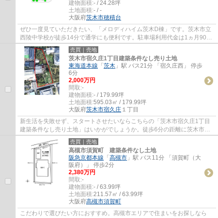
建物面積:
- / 24.28坪
土地面積:
- / -
大阪府
茨木市
穂積台
ぜひ一度見ていただきたい、「メロディハイム茨木D棟」です。茨木市立
西陵中学校が徒歩14分で通学にも便利です。駐車場利用代金は1ヵ月9000
円です。新居をお求めなら茨木市はいかがで...
売買｜売地
茨木市宿久庄1丁目建築条件なし売り土地
東海道本線
「
茨木
」駅 バス21分 「宿久庄西」 停歩
6分
2,000万円
間取:
-
建物面積:
- / 179.99坪
土地面積:
595.03㎡ / 179.99坪
大阪府
茨木市
宿久庄
１丁目
新生活を失敗せず、スタートさせたいならこちらの「茨木市宿久庄1丁目
建築条件なし売り土地」はいかがでしょうか。徒歩6分の距離に茨木市立
豊川中学校があるのも魅力。地域と歩んでき...
売買｜売地
高槻市須賀町 建築条件なし土地
阪急京都本線
「
高槻市
」駅 バス11分 「須賀町（大
阪府）」 停歩2分
2,380万円
間取:
-
建物面積:
- / 63.99坪
土地面積:
211.57㎡ / 63.99坪
大阪府
高槻市
須賀町
こだわりで選びたい方におすすめ。高槻市エリアで住まいをお探しなら