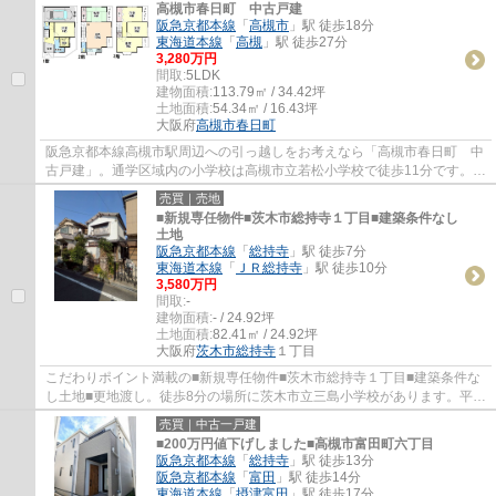
高槻市春日町 中古戸建
阪急京都本線
「
高槻市
」駅 徒歩18分
東海道本線
「
高槻
」駅 徒歩27分
3,280万円
間取:
5LDK
建物面積:
113.79㎡ / 34.42坪
土地面積:
54.34㎡ / 16.43坪
大阪府
高槻市
春日町
阪急京都本線高槻市駅周辺への引っ越しをお考えなら「高槻市春日町 中
古戸建」。通学区域内の小学校は高槻市立若松小学校で徒歩11分です。平
坦地の物件なら、坂道もなく移動も快適に...
売買｜売地
■新規専任物件■茨木市総持寺１丁目■建築条件なし
土地
阪急京都本線
「
総持寺
」駅 徒歩7分
東海道本線
「
ＪＲ総持寺
」駅 徒歩10分
3,580万円
間取:
-
建物面積:
- / 24.92坪
土地面積:
82.41㎡ / 24.92坪
大阪府
茨木市
総持寺
１丁目
こだわりポイント満載の■新規専任物件■茨木市総持寺１丁目■建築条件な
し土地■更地渡し。徒歩8分の場所に茨木市立三島小学校があります。平坦
地なので、傾斜地よりも工事費をダウンさせ...
売買｜中古一戸建
■200万円値下げしました■高槻市富田町六丁目
阪急京都本線
「
総持寺
」駅 徒歩13分
阪急京都本線
「
富田
」駅 徒歩14分
東海道本線
「
摂津富田
」駅 徒歩17分