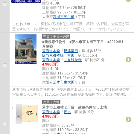
間取:
4LDK
建物面積:
97.74㎡ / 29.56坪
土地面積:
99.57㎡ / 30.11坪
大阪府
高槻市
芝生町
１丁目
こだわりポイント満載の高槻市芝生町1丁目 築浅中古戸建。全居室が洋
室ですので、お掃除がしやすいです。南面バルコニーが付いています。浴
室乾燥機のあるお風呂場は洗濯物を干すとき...
売買｜中古一戸建
■新規専任物件 ■茨木市東太田三丁目 ■2010年1
月建築
東海道本線
「
摂津富田
」駅 徒歩15分
阪急京都本線
「
富田
」駅 徒歩16分
東海道本線
「
ＪＲ総持寺
」駅 徒歩21分
4,980万円
間取:
4LDK
建物面積:
117.51㎡ / 35.54坪
土地面積:
71.96㎡ / 21.76坪
大阪府
茨木市
東太田
３丁目
新着情報：■新規専任物件 ■茨木市東太田三丁目 ■2010年1月建築の空
室情報ならコチラ。117.51㎡の建物面積がある物件です。駅まで徒歩15
分の場所に立地しています。駐車が2台できるの...
売買｜売地
茨木市上穂積２丁目 建築条件なし土地
東海道本線
「
茨木
」駅 徒歩19分
4,980万円
間取:
-
建物面積:
- / 33.28坪
土地面積:
110.05㎡ / 33.29坪