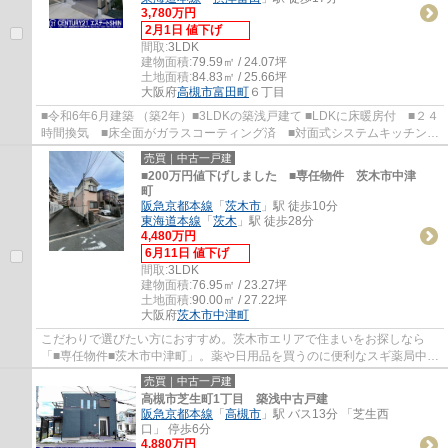
3,780万円
2月1日 値下げ
間取:
3LDK
建物面積:
79.59㎡ / 24.07坪
土地面積:
84.83㎡ / 25.66坪
大阪府
高槻市
富田町
６丁目
■令和6年6月建築 （築2年）■3LDKの築浅戸建て ■LDKに床暖房付 ■２４
時間換気 ■床全面がガラスコーティング済 ■対面式システムキッチン
■トイレ２ヶ所 ■阪急京都線「総持寺」駅徒歩...
売買｜中古一戸建
■200万円値下げしました ■専任物件 茨木市中津
町
阪急京都本線
「
茨木市
」駅 徒歩10分
東海道本線
「
茨木
」駅 徒歩28分
4,480万円
6月11日 値下げ
間取:
3LDK
建物面積:
76.95㎡ / 23.27坪
土地面積:
90.00㎡ / 27.22坪
大阪府
茨木市
中津町
こだわりで選びたい方におすすめ。茨木市エリアで住まいをお探しなら
「■専任物件■茨木市中津町」。薬や日用品を買うのに便利なスギ薬局中津
店まで253mです。玄関ポーチがございます。...
売買｜中古一戸建
高槻市芝生町1丁目 築浅中古戸建
阪急京都本線
「
高槻市
」駅 バス13分 「芝生西
口」 停歩6分
4,880万円