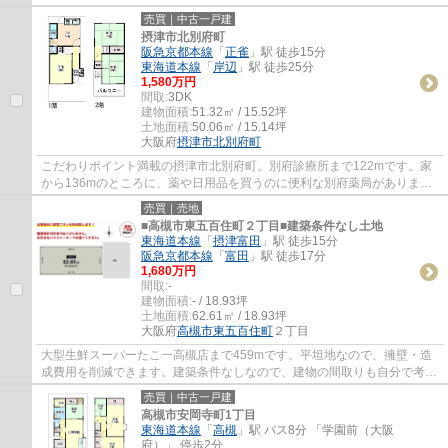
売買｜中古一戸建
摂津市北別府町
阪急京都本線
「
正雀
」駅 徒歩15分
東海道本線
「
岸辺
」駅 徒歩25分
1,580万円
間取:
3DK
建物面積:
51.32㎡ / 15.52坪
土地面積:
50.06㎡ / 15.14坪
大阪府
摂津市
北別府町
こだわりポイント満載の摂津市北別府町。別府診療所まで122mです。家
から136mのところに、薬や日用品を買うのに便利な別府薬局がありま
す。地域に密着した当社には、摂津市の不動産情...
売買｜売地
■高槻市東五百住町２丁目■建築条件なし土地
東海道本線
「
摂津富田
」駅 徒歩15分
阪急京都本線
「
富田
」駅 徒歩17分
1,680万円
間取:
-
建物面積:
- / 18.93坪
土地面積:
62.61㎡ / 18.93坪
大阪府
高槻市
東五百住町
２丁目
大型生鮮スーパーたこ一高槻店まで459mです。平坦地なので、擁壁・造
成費用を削減できます。建築条件なしなので、建物の間取りも自分で考え
ることが可能で、建築についてじっくり考え...
売買｜中古一戸建
高槻市安岡寺町1丁目
東海道本線
「
高槻
」駅 バス8分 「学園前（大阪
府）」 停歩2分