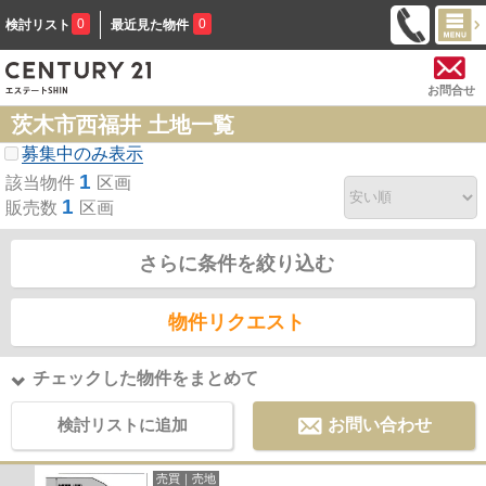
0
0
検討リスト
最近見た物件
お問合せ
茨木市西福井 土地一覧
募集中のみ表示
1
該当物件
区画
1
販売数
区画
さらに条件を絞り込む
物件リクエスト
チェックした物件をまとめて
検討リストに追加
お問い合わせ
売買｜売地