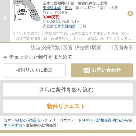
茨木市西福井3丁目 建築条件なし土地
東海道本線
「
茨木
」駅 バス17分 「福井（大阪
府）」 停歩6分
3,380万円
坪数:
59.59坪/197.01㎡
大阪府
茨木市
西福井
３丁目
こだわりで選びたい方におすすめ。茨木市エリアで住まいをお探しなら
「茨木市西福井3丁目 建築条件なし土地」。建築についてじっくり考え
られるというメリットのある建築条件なし。高...
該当公開件数
1
区画 販売数
1
区画
1-1
区画表示
チェックした物件をまとめて
検討リストに追加
お問い合わせ
さらに条件を絞り込む
物件リクエスト
茨木・高槻の不動産|センチュリー21エステートSHIN
>
(土地(売買))地域から探
す
>
茨木市
>
西福井の土地(売買)