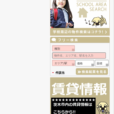
種別
エリア| 駅
価格
面積
-
件該当