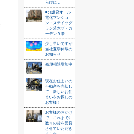
らびに ...
■分譲貸オール
電化マンショ
ン・ステイツグ
！
ラン茨木ザ・ガ
ーデン９階...
少し早いですが
当社夏季休暇の
お知らせ
売却相談増加中
現在お住まいの
不動産を売却し
て、新しいお住
まいをお探しの
お客様！
お客様のおかげ
で、これまでに
数々の賞を受賞
させていただき
ました ...