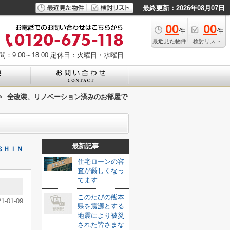
最終更新：2026年08月07日
00
00
件
件
最近見た物件
検討リスト
：9:00～18:00
定休日：火曜日・水曜日
>
全改装、リノベーション済みのお部屋で
最新記事
ＳＨＩＮ
住宅ローンの審
査が厳しくなっ
てます
このたびの熊本
21-01-09
県を震源とする
地震により被災
された皆さまな