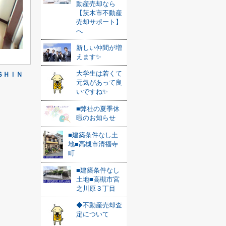
動産売却なら
【茨木市不動産
売却サポート】
へ
新しい仲間が増
えます✨
大学生は若くて
ＳＨＩＮ
元気があって良
いですね✨
■弊社の夏季休
暇のお知らせ
■建築条件なし土
地■高槻市清福寺
町
■建築条件なし
土地■高槻市宮
之川原３丁目
◆不動産売却査
定について