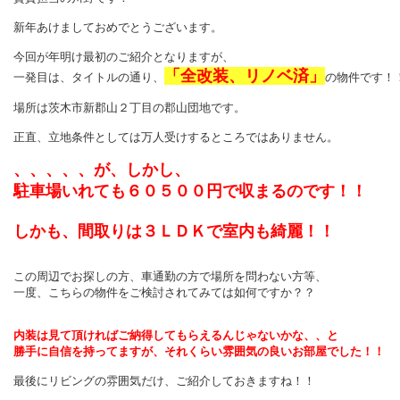
新年あけましておめでとうございます。
今回が年明け最初のご紹介となりますが、
「全改装、リノベ済」
一発目は、タイトルの通り、
の物件です！
場所は茨木市新郡山２丁目の郡山団地です。
正直、立地条件としては万人受けするところではありません。
、、、、、が、しかし、
駐車場いれても６０５００円で収まるのです！！
しかも、間取りは３ＬＤＫで室内も綺麗！！
この周辺でお探しの方、車通勤の方で場所を問わない方等、
一度、こちらの物件をご検討されてみては如何ですか？？
内装は見て頂ければご納得してもらえるんじゃないかな、、と
勝手に自信を持ってますが、それくらい雰囲気の良いお部屋でした！！
最後にリビングの雰囲気だけ、ご紹介しておきますね！！