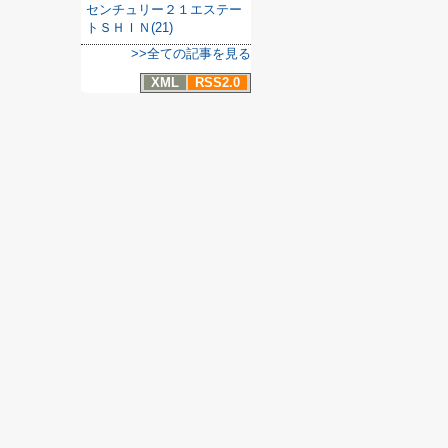
センチュリー２１エステー
トＳＨＩＮ(21)
>>全ての記事を見る
XML
RSS2.0