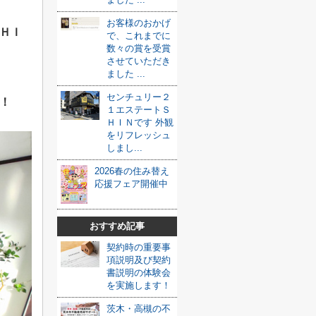
お客様のおかげ
ＨＩ
で、これまでに
数々の賞を受賞
させていただき
ました ...
センチュリー２
！
１エステートＳ
ＨＩＮです 外観
をリフレッシュ
しまし...
2026春の住み替え
応援フェア開催中
おすすめ記事
契約時の重要事
項説明及び契約
書説明の体験会
を実施します！
茨木・高槻の不