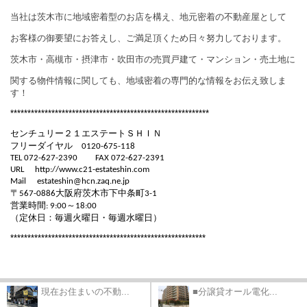
当社は茨木市に地域密着型のお店を構え、
地元密着の不動産屋として
お客様の御要望にお答えし、ご満足頂くため日々努力しております。
茨木市・高槻市・摂津市・吹田市の売買戸建て・マンション・売土地に
関する物件情報に関しても、地域密着の専門的な情報をお伝え致しま
す！
**********************************************************
センチュリー２１エステートＳＨＩＮ
フリーダイヤル
0120-675-118
TEL 072-627-2390
FAX 072-627-2391
URL
http://www.c21-estateshin.com
Mail
estateshin@hcn.zaq.ne.jp
〒
大阪府茨木市下中条町
567-0886
3-1
営業時間
～
: 9:00
18:00
（定休日：毎週火曜日・毎週水曜日）
*********************************************************
現在お住まいの不動...
■分譲貸オール電化...