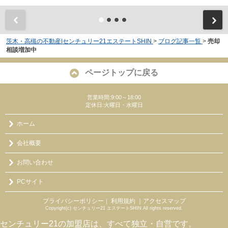
茨木・高槻の不動産|センチュリー21エステートSHIN
>
ブログ記事一覧
>
売却
相談増加中
ページトップに戻る
営業時間:9:00～18:00
定休日:火曜日・水曜日
ホーム
会社概要
お問い合わせ
PCサイト
プライバシーポリシー
利用規約
｜アクセスマップ
｜
Copyright(c) センチュリー21 エステートSHIN All rights reserved.
センチュリー21の加盟店は、すべて独立・自営です。