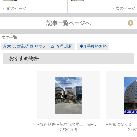
＜ 前のページ
＞次のページ
記事一覧ページへ
タグ一覧
茨木市,賃貸,売買,リフォーム,管理,北摂
仲介手数料無料
おすすめ物件
■専任物件 ■茨木市水尾三丁目■建築条件なし土地
2,980万円
2,9