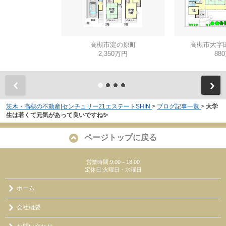
高槻市淀の原町
高槻市大字
2,350万円
88
茨木・高槻の不動産|センチュリー21エステートSHIN
>
ブログ記事一覧
>
大学
生は若くて元気があって良いですね✨
ページトップに戻る
営業時間:9:00～18:00
定休日:火曜日・水曜日
ホーム
会社概要