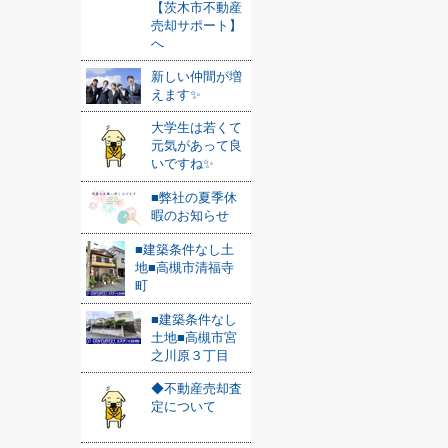
【茨木市不動産
売却サポート】
へ
新しい仲間が増
えます✨
大学生は若くて
元気があって良
いですね✨
■弊社の夏季休
暇のお知らせ
■建築条件なし土
地■高槻市清福寺
町
■建築条件なし
土地■高槻市宮
之川原３丁目
◆不動産売却査
定について