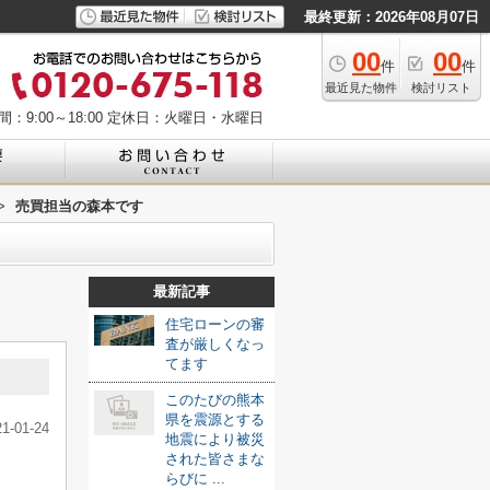
最終更新：2026年08月07日
00
00
件
件
最近見た物件
検討リスト
：9:00～18:00
定休日：火曜日・水曜日
>
売買担当の森本です
最新記事
住宅ローンの審
査が厳しくなっ
てます
このたびの熊本
県を震源とする
21-01-24
地震により被災
された皆さまな
らびに ...