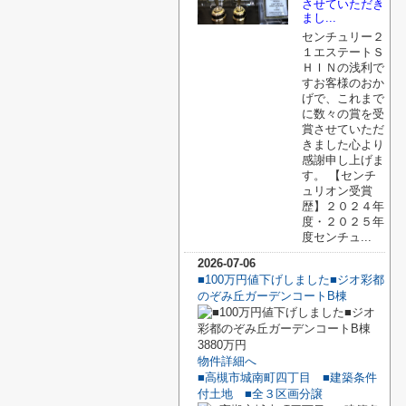
させていただき
まし...
センチュリー２
１エステートＳ
ＨＩＮの浅利で
すお客様のおか
げで、これまで
に数々の賞を受
賞させていただ
きました心より
感謝申し上げま
す。 【センチ
ュリオン受賞
歴】２０２４年
度・２０２５年
度センチュ...
2026-07-06
■100万円値下げしました■ジオ彩都
のぞみ丘ガーデンコートB棟
3880万円
物件詳細へ
■高槻市城南町四丁目 ■建築条件
付土地 ■全３区画分譲