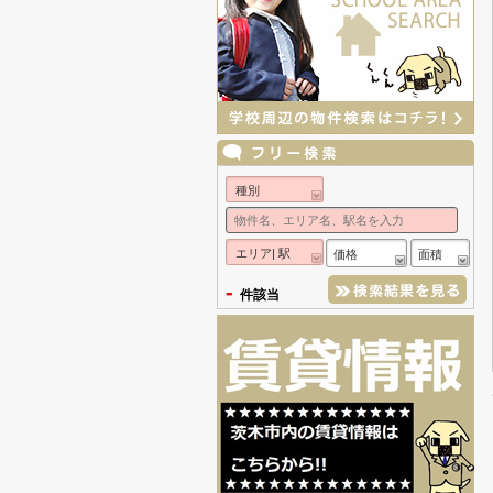
種別
エリア| 駅
価格
面積
-
件該当