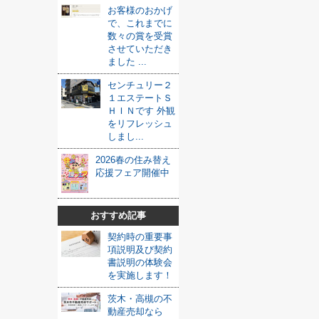
お客様のおかげ
で、これまでに
数々の賞を受賞
させていただき
ました ...
センチュリー２
１エステートＳ
ＨＩＮです 外観
をリフレッシュ
しまし...
2026春の住み替え
応援フェア開催中
おすすめ記事
契約時の重要事
項説明及び契約
書説明の体験会
を実施します！
茨木・高槻の不
動産売却なら