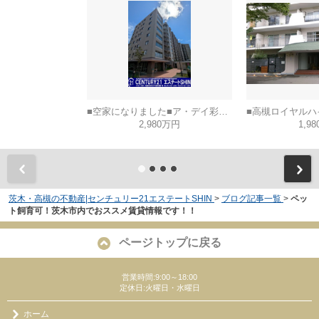
■空家になりました■ア・デイ彩都B棟
2,980万円
1,9
茨木・高槻の不動産|センチュリー21エステートSHIN
>
ブログ記事一覧
>
ペッ
ト飼育可！茨木市内でおススメ賃貸情報です！！
ページトップに戻る
営業時間:9:00～18:00
定休日:火曜日・水曜日
ホーム