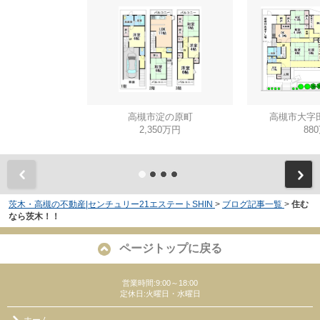
高槻市淀の原町
高槻市大字
2,350万円
88
茨木・高槻の不動産|センチュリー21エステートSHIN
>
ブログ記事一覧
>
住む
なら茨木！！
ページトップに戻る
営業時間:9:00～18:00
定休日:火曜日・水曜日