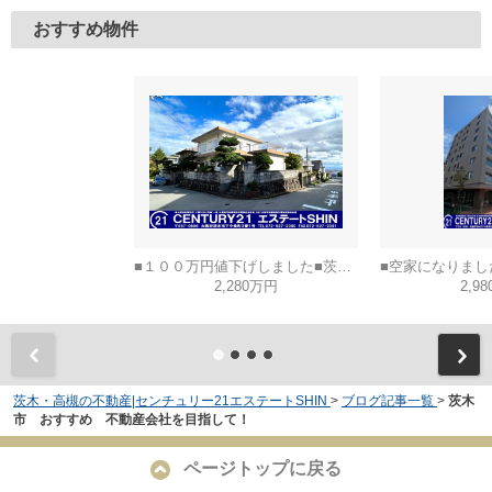
おすすめ物件
■１００万円値下げしました■茨木市山手台五丁目
2,280万円
2,9
茨木・高槻の不動産|センチュリー21エステートSHIN
>
ブログ記事一覧
>
茨木
市 おすすめ 不動産会社を目指して！
ページトップに戻る