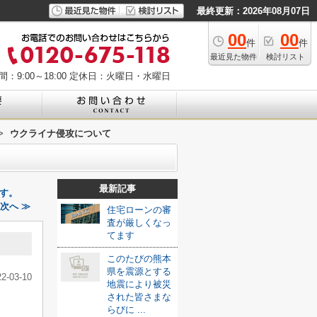
最終更新：2026年08月07日
00
00
件
件
最近見た物件
検討リスト
：9:00～18:00
定休日：火曜日・水曜日
>
ウクライナ侵攻について
最新記事
す。
次へ ≫
住宅ローンの審
査が厳しくなっ
てます
このたびの熊本
県を震源とする
22-03-10
地震により被災
された皆さまな
らびに ...