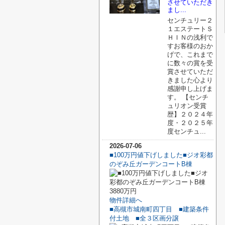
させていただき
まし...
センチュリー２
１エステートＳ
ＨＩＮの浅利で
すお客様のおか
げで、これまで
に数々の賞を受
賞させていただ
きました心より
感謝申し上げま
す。 【センチ
ュリオン受賞
歴】２０２４年
度・２０２５年
度センチュ...
2026-07-06
■100万円値下げしました■ジオ彩都
のぞみ丘ガーデンコートB棟
3880万円
物件詳細へ
■高槻市城南町四丁目 ■建築条件
付土地 ■全３区画分譲