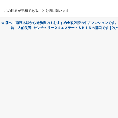
この世界が平和であることを切に願います
≪ 前へ｜南茨木駅から徒歩圏内！おすすめ全改装済の中古マンションです
覧
人的災害! センチュリー２１エステートＳＨＩＮの溝口です｜次へ