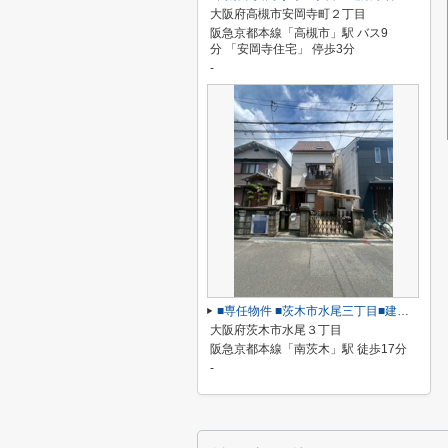
大阪府高槻市安岡寺町２丁目
阪急京都本線「高槻市」駅 バス9
分 「安岡寺住宅」 停歩3分
-
■専任物件 ■茨木市水尾三丁目■建築条件なし土地
大阪府茨木市水尾３丁目
阪急京都本線「南茨木」駅 徒歩17分
-