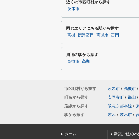
近くの市区町村から探す
茨木市
同じエリアにある駅から探す
高槻
摂津富田
高槻市
富田
周辺の駅から探す
高槻市
高槻
市区町村から探す
茨木市
/
高槻市
/
町名から探す
安岡寺町
/
郡山
/
路線から探す
阪急京都本線
/
駅から探す
茨木
/
茨木市
/
ホーム
新築戸建の不