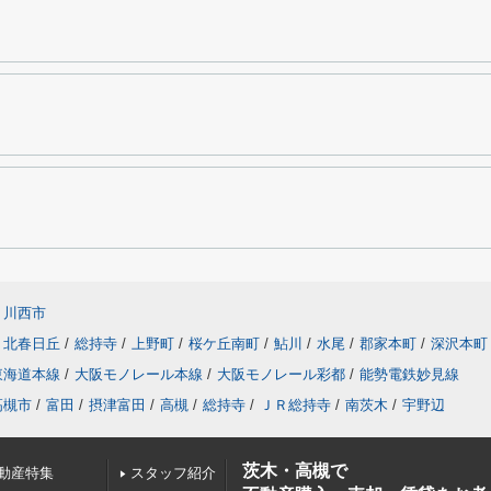
川西市
北春日丘
/
総持寺
/
上野町
/
桜ケ丘南町
/
鮎川
/
水尾
/
郡家本町
/
深沢本町
東海道本線
/
大阪モノレール本線
/
大阪モノレール彩都
/
能勢電鉄妙見線
高槻市
/
富田
/
摂津富田
/
高槻
/
総持寺
/
ＪＲ総持寺
/
南茨木
/
宇野辺
茨木・高槻で
動産特集
スタッフ紹介