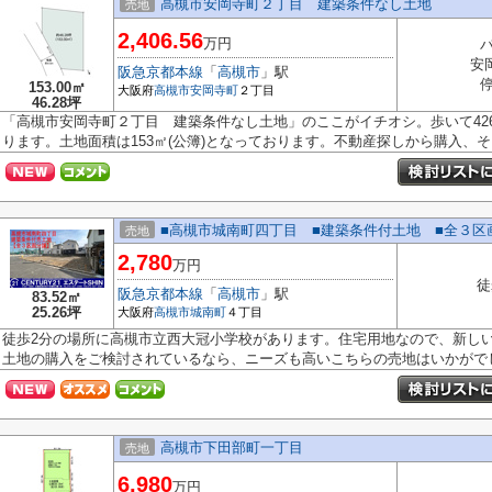
高槻市安岡寺町２丁目 建築条件なし土地
売地
2,406.56
万円
安
阪急京都本線
「
高槻市
」駅
153.00㎡
大阪府
高槻市
安岡寺町
２丁目
46.28坪
「高槻市安岡寺町２丁目 建築条件なし土地」のここがイチオシ。歩いて426
ります。土地面積は153㎡(公簿)となっております。不動産探しから購入、そし
■高槻市城南町四丁目 ■建築条件付土地 ■全３区
売地
2,780
万円
徒
阪急京都本線
「
高槻市
」駅
83.52㎡
25.26坪
大阪府
高槻市
城南町
４丁目
徒歩2分の場所に高槻市立西大冠小学校があります。住宅用地なので、新し
土地の購入をご検討されているなら、ニーズも高いこちらの売地はいかがでし.
高槻市下田部町一丁目
売地
6,980
万円