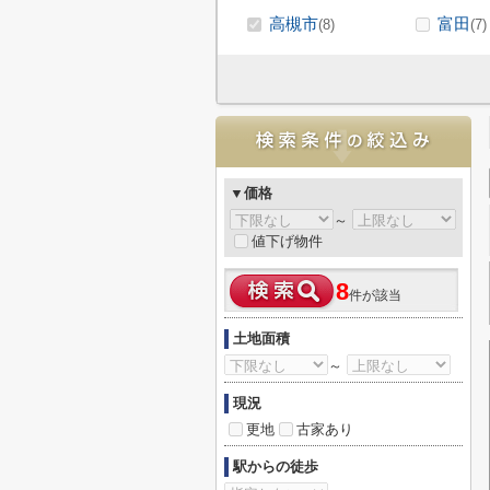
高槻市
富田
(8)
(7)
▼価格
～
値下げ物件
8
件が該当
土地面積
～
現況
更地
古家あり
駅からの徒歩