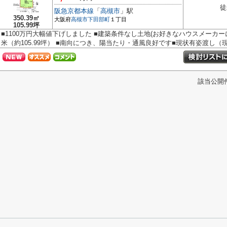
徒
阪急京都本線
「
高槻市
」駅
350.39㎡
大阪府
高槻市
下田部町
１丁目
105.99坪
■1100万円大幅値下げしました ■建築条件なし土地(お好きなハウスメーカーにて
米（約105.99坪） ■南向につき、陽当たり・通風良好です■現状有姿渡し（現.
該当公開