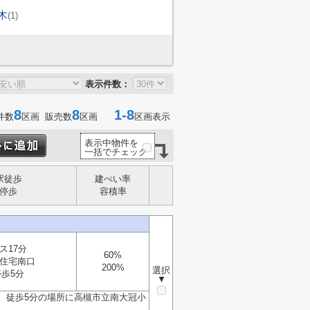
木
(1)
表示件数：
8
8
1-8
件数
区画 販売数
区画
区画表示
表示中物件を
一括でチェック
駅徒歩
建ぺい率
停歩
容積率
ス17分
60%
住宅南口
200%
選択
停歩5分
▼
。徒歩5分の場所に高槻市立南大冠小
.