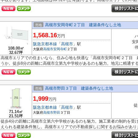
高槻市安岡寺町２丁目 建築条件なし土地
売地
1,568.16
万円
安
阪急京都本線
「
高槻市
」駅
108.00㎡
大阪府
高槻市
安岡寺町
２丁目
32.67坪
高槻市エリアでの住まいなら、住み心地も快適な「高槻市安岡寺町２丁目 
うか。徒歩8分の距離に高槻市立第九中学校があるのも魅力。地元に精通するス
高槻市野田３丁目 建築条件なし土地
売地
1,999
万円
徒
阪急京都本線
「
高槻市
」駅
71.14㎡
大阪府
高槻市
野田
３丁目
21.51坪
徒歩4分の距離に高槻市立第六中学校があるのも魅力。施工業者の制約を受
えられる建築条件無し。高槻市エリアでの不動産探しに関するお悩みがありま.