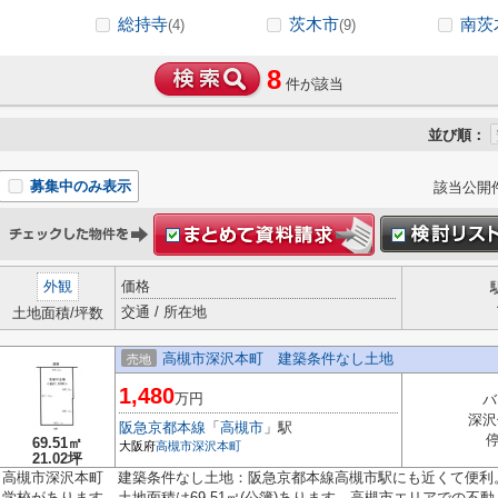
総持寺
茨木市
南茨
(4)
(9)
8
件が該当
並び順：
募集中のみ表示
該当公開
外観
価格
交通 / 所在地
土地面積/坪数
高槻市深沢本町 建築条件なし土地
売地
1,480
万円
バ
深沢
阪急京都本線
「
高槻市
」駅
69.51㎡
大阪府
高槻市
深沢本町
21.02坪
高槻市深沢本町 建築条件なし土地：阪急京都本線高槻市駅にも近くて便利
学校があります。土地面積は69.51㎡(公簿)あります。高槻市エリアでの不動..