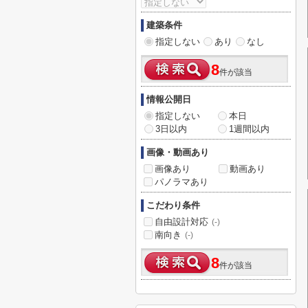
建築条件
指定しない
あり
なし
8
件が該当
情報公開日
指定しない
本日
3日以内
1週間以内
画像・動画あり
画像あり
動画あり
パノラマあり
こだわり条件
自由設計対応
(-)
南向き
(-)
8
件が該当