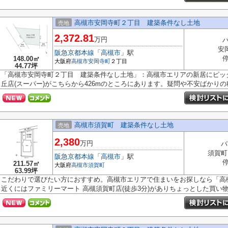
高槻市安岡寺町２丁目 建築条件なし土地
売地
2,372.81
万円
安
阪急京都本線
「
高槻市
」駅
148.00㎡
大阪府
高槻市
安岡寺町
２丁目
44.77坪
「高槻市安岡寺町２丁目 建築条件なし土地」：高槻市エリアの新居にピッタ
丘店(スーパー)がこちらから426mのところにあります。疑問や不安ばかりの積
高槻市須賀町 建築条件なし土地
売地
2,380
万円
バ
須賀町
阪急京都本線
「
高槻市
」駅
211.57㎡
大阪府
高槻市
須賀町
63.99坪
こだわりで選びたい方におすすめ。高槻市エリアで住まいをお探しなら「高
近くにはファミリーマート 高槻須賀町店(徒歩3分)がありちょっとした買い物.