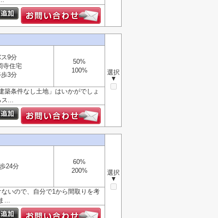
バス9分
50%
岡寺住宅
100%
選択
停歩3分
▼
建築条件なし土地」はいかがでしょ
...
60%
歩24分
200%
選択
▼
けないので、自分で1から間取りを考
..