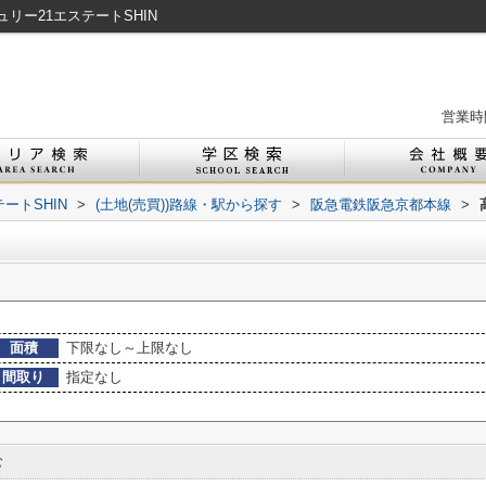
リー21エステートSHIN
営業時間
ートSHIN
>
(土地(売買))路線・駅から探す
>
阪急電鉄阪急京都本線
>
面積
下限なし～上限なし
間取り
指定なし
む