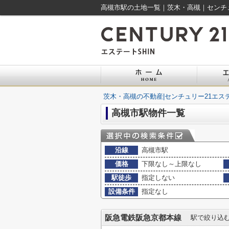
高槻市駅の土地一覧｜茨木・高槻｜センチュ
茨木・高槻の不動産|センチュリー21エステ
高槻市駅物件一覧
沿線
高槻市駅
価格
下限なし～上限なし
駅徒歩
指定しない
設備条件
指定なし
阪急電鉄阪急京都本線
駅で絞り込