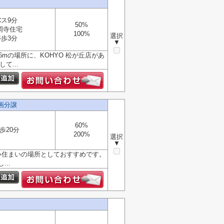
バス9分
50%
岡寺住宅
100%
選択
停歩3分
▼
mの場所に、KOHYO 松が丘店があ
て...
画分譲
60%
歩20分
200%
選択
▼
い住まいの場所としておすすめです。
..