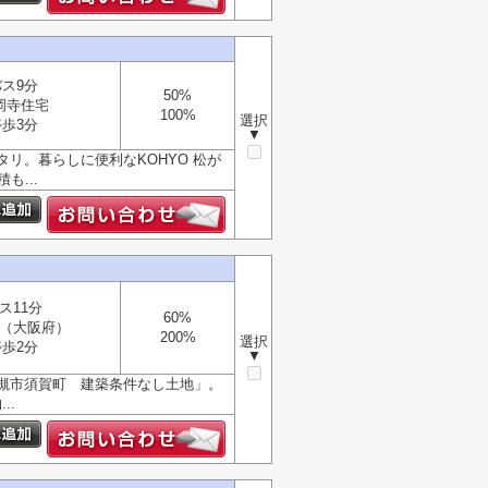
バス9分
50%
岡寺住宅
100%
選択
停歩3分
▼
リ。暮らしに便利なKOHYO 松が
も...
ス11分
60%
（大阪府）
200%
選択
停歩2分
▼
槻市須賀町 建築条件なし土地」。
..