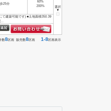
60%
歩25分
200%
選択
▼
建築可能です) ■土地面積350.39
..
8
8
1-8
件数
区画 販売数
区画
区画表示