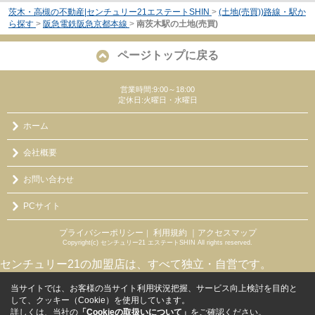
茨木・高槻の不動産|センチュリー21エステートSHIN
>
(土地(売買))路線・駅か
ら探す
>
阪急電鉄阪急京都本線
>
南茨木駅の土地(売買)
ページトップに戻る
営業時間:9:00～18:00
定休日:火曜日・水曜日
ホーム
会社概要
お問い合わせ
PCサイト
プライバシーポリシー
利用規約
｜アクセスマップ
｜
Copyright(c) センチュリー21 エステートSHIN All rights reserved.
センチュリー21の加盟店は、すべて独立・自営です。
当サイトでは、お客様の当サイト利用状況把握、サービス向上検討を目的と
して、クッキー（Cookie）を使用しています。
詳しくは、当社の
「Cookieの取扱いについて」
をご確認ください。