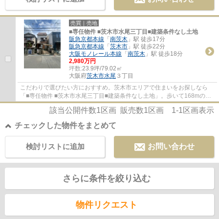
売買｜売地
■専任物件 ■茨木市水尾三丁目■建築条件なし土地
阪急京都本線
「
南茨木
」駅 徒歩17分
阪急京都本線
「
茨木市
」駅 徒歩22分
大阪モノレール本線
「
南茨木
」駅 徒歩18分
2,980万円
坪数:
23.9坪/79.02㎡
大阪府
茨木市
水尾
３丁目
こだわりで選びたい方におすすめ。茨木市エリアで住まいをお探しなら
「■専任物件 ■茨木市水尾三丁目■建築条件なし土地」。歩いて168mの場
所に、フレスコ 水尾店があります。土地面積は...
該当公開件数
1
区画 販売数
1
区画
1-1
区画表示
チェックした物件をまとめて
検討リストに追加
お問い合わせ
さらに条件を絞り込む
物件リクエスト