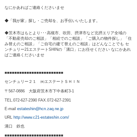
なにかあればご連絡くださいませ
◆「我が家」探し・ご売却を、お手伝いいたします。
◆茨木市はもとより･･･高槻市、吹田、摂津市など北摂エリア全域の
「不動産売却のご相談」「相続でのご相談」「ご購入の物件探し」「住
み替えのご相談」「ご自宅の建て替えのご相談」はどんなことでも セ
ンチュリー21エステートSHINの「溝口」にお任せください なにかあれ
ばご連絡くださいませ
■■■■■■■■■■■■■■■■■■■■■■■■
センチュリー２１ ㈱エステートＳＨＩＮ
〒567-0886 大阪府茨木市下中条町3-1
TEL.072-627-2390 FAX.072-627-2391
E-mail
estateshin@hcn.zaq.ne.jp
URL
http://www.c21-estateshin.com/
溝口 鉄也
■■■■■■■■■■■■■■■■■■■■■■■■