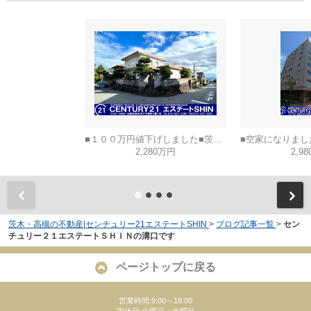
■１００万円値下げしました■茨木市山手台五丁目
2,280万円
2,9
茨木・高槻の不動産|センチュリー21エステートSHIN
>
ブログ記事一覧
>
セン
チュリー２１エステートＳＨＩＮの溝口です
ページトップに戻る
営業時間:9:00～18:00