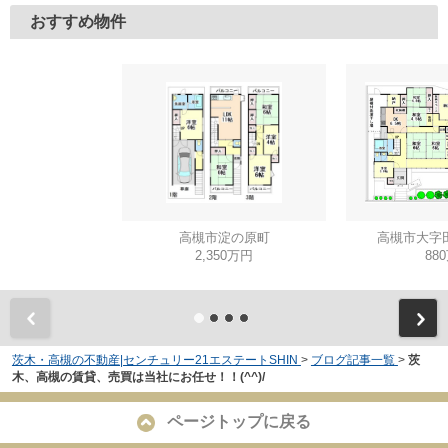
おすすめ物件
高槻市淀の原町
高槻市大字
2,350万円
88
茨木・高槻の不動産|センチュリー21エステートSHIN
>
ブログ記事一覧
>
茨
木、高槻の賃貸、売買は当社にお任せ！！(^^)/
ページトップに戻る