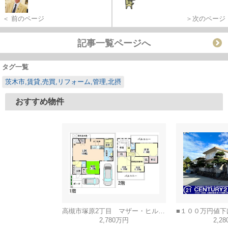
＜ 前のページ
＞次のページ
記事一覧ページへ
タグ一覧
茨木市,賃貸,売買,リフォーム,管理,北摂
おすすめ物件
高槻市塚原2丁目 マザー・ヒルズ高槻
2,780万円
2,2