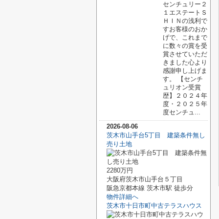
センチュリー２
１エステートＳ
ＨＩＮの浅利で
すお客様のおか
げで、これまで
に数々の賞を受
賞させていただ
きました心より
感謝申し上げま
す。 【センチ
ュリオン受賞
歴】２０２４年
度・２０２５年
度センチュ...
2026-08-06
茨木市山手台5丁目 建築条件無し
売り土地
2280万円
大阪府茨木市山手台５丁目
阪急京都本線 茨木市駅 徒歩分
物件詳細へ
茨木市十日市町中古テラスハウス