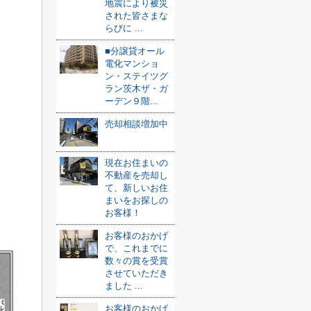
地震により被災
された皆さまな
らびに ...
■分譲貸オール
電化マンショ
ン・ステイツグ
ラン茨木ザ・ガ
ーデン９階...
売却相談増加中
現在お住まいの
不動産を売却し
て、新しいお住
まいをお探しの
お客様！
お客様のおかげ
で、これまでに
数々の賞を受賞
させていただき
ました ...
お客様のおかげ