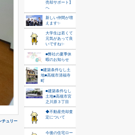
売却サポート】
へ
新しい仲間が増
えます✨
大学生は若くて
元気があって良
いですね✨
■弊社の夏季休
暇のお知らせ
■建築条件なし土
地■高槻市清福寺
町
■建築条件なし
土地■高槻市宮
之川原３丁目
◆不動産売却査
定について
ンチュリー
今後の住宅ロー