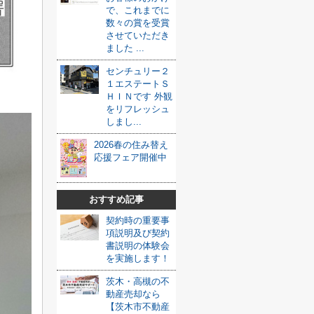
で、これまでに
数々の賞を受賞
させていただき
ました ...
センチュリー２
１エステートＳ
ＨＩＮです 外観
をリフレッシュ
しまし...
2026春の住み替え
応援フェア開催中
おすすめ記事
契約時の重要事
項説明及び契約
書説明の体験会
を実施します！
茨木・高槻の不
動産売却なら
【茨木市不動産