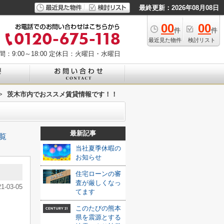
最終更新：2026年08月08日
00
00
件
件
最近見た物件
検討リスト
：9:00～18:00
定休日：火曜日・水曜日
>
茨木市内でおススメ賃貸情報です！！
最新記事
覧
当社夏季休暇の
お知らせ
住宅ローンの審
査が厳しくなっ
21-03-05
てます
このたびの熊本
県を震源とする