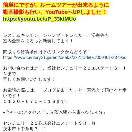
簡単にですが、ルームツアーが出来るように
動画撮影も行い、YouTubeへUPしました！
https://youtu.be/tiP_33ktMUo
システムキッチン、シャンプードレッサー、浴室等も

室内全部をまるっと新装してます！

https://www.century21.jp/rent/osaka/27211/detail/050401-23795c
お問い合わせは是非、当社センチュリー２１エステートＳＨＩ
Ｎまで

宜しくお願いいたします！

お電話の際には、「ブログ見ました」と一言添えて頂けると幸
いです！

０１２０－６７５－１１８まで！

●当社へのアクセス「ＪＲ茨木駅から東へ徒歩４分」

センチュリー２１株式会社エステートＳＨＩＮ

茨木市下中条町３－１
