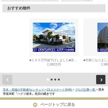
おすすめ物件
■１００万円値下げしました■茨木市山手台五丁目
2,280万円
2,9
茨木・高槻の不動産|センチュリー21エステートSHIN
>
ブログ記事一覧
>
茨木
市並木町「ハイツ並木」先日の続きです
ページトップに戻る