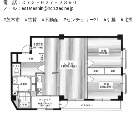
電　話：０７２－６２７－２３９０

メール：estateshin@hcn.zaq.ne.jp

#茨木市
#賃貸
#不動産
#センチュリー21
#引越
#北摂