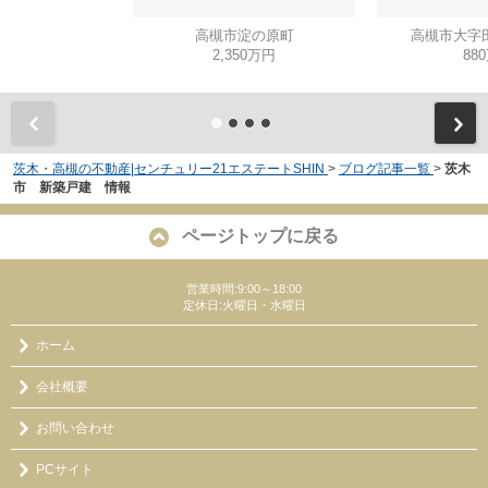
高槻市淀の原町
高槻市大字
2,350万円
88
茨木・高槻の不動産|センチュリー21エステートSHIN
>
ブログ記事一覧
>
茨木
市 新築戸建 情報
ページトップに戻る
営業時間:9:00～18:00
定休日:火曜日・水曜日
ホーム
会社概要
お問い合わせ
PCサイト