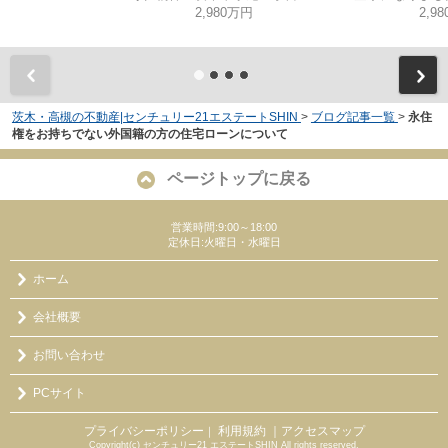
2,980万円
2,9
茨木・高槻の不動産|センチュリー21エステートSHIN
>
ブログ記事一覧
>
永住
権をお持ちでない外国籍の方の住宅ローンについて
ページトップに戻る
営業時間:9:00～18:00
定休日:火曜日・水曜日
ホーム
会社概要
お問い合わせ
PCサイト
プライバシーポリシー
利用規約
｜アクセスマップ
｜
Copyright(c) センチュリー21 エステートSHIN All rights reserved.