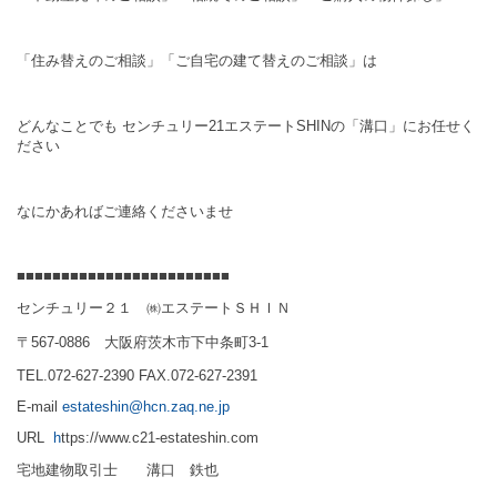
「住み替えのご相談」「ご自宅の建て替えのご相談」は
どんなことでも
センチュリー
21
エステート
SHIN
の「溝口」にお任せく
ださい
なにかあればご連絡くださいませ
■■■■■■■■■■■■■■■■■■■■■■■■
センチュリー２１ ㈱エステートＳＨＩＮ
〒567-0886 大阪府茨木市下中条町3-1
TEL.072-627-2390 FAX.072-627-2391
E-mail
estateshin
@hcn.zaq.ne.jp
URL
h
ttps://www.c21-estateshin.com
宅地建物取引士 溝口 鉄也