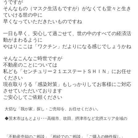
うですが
そんなもの（マスク生活もですが）がなくても堂々と生き
ていける世の中に
早くなっていただきたいものですね
一日も早く、安心して過ごせて、世の中のすべての経済活
動がまわるように
やはりここは「ワクチン」だよりになる感じでしょうかね
そんなこんなご時世ですが
不動産のことについては
私ども「センチュリー２１エステートＳＨＩＮ」にお任せ
ください
現在取りうる「感染対策」もしっかりしてお客様にご対応
させていただいております
ご安心してご依頼ください
大切な「我が家」探し・ご売却を、お任せください。
◆茨木市はもとより･･･高槻市、吹田、摂津市など北摂エリア全域の
「不動産売却のご相談」「相続でのご相談」「ご購入の物件探し」