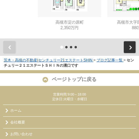
高槻市淀の原町
高槻市大字
2,350万円
88
茨木・高槻の不動産|センチュリー21エステートSHIN
>
ブログ記事一覧
>
セン
チュリー２１エステートＳＨＩＮの溝口です
ページトップに戻る
営業時間:9:00～18:00
定休日:火曜日・水曜日
ホーム
会社概要
お問い合わせ