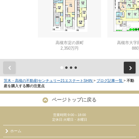
高槻市淀の原町
高槻市大字
2,350万円
88
茨木・高槻の不動産|センチュリー21エステートSHIN
>
ブログ記事一覧
>
不動
産を購入する際の注意点
ページトップに戻る
営業時間:9:00～18:00
定休日:火曜日・水曜日
ホーム