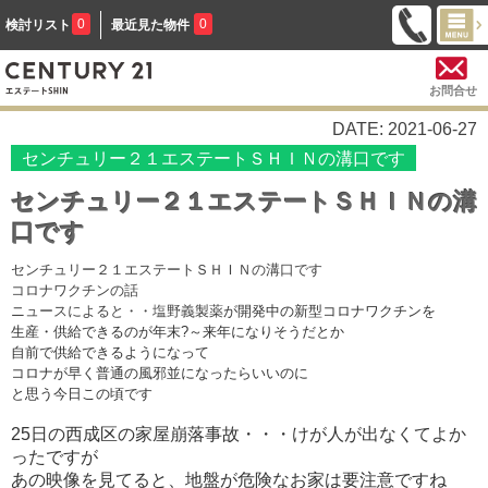
0
0
検討リスト
最近見た物件
お問合せ
DATE: 2021-06-27
センチュリー２１エステートＳＨＩＮの溝口です
センチュリー２１エステートＳＨＩＮの溝
口です
センチュリー２１エステートＳＨＩＮの溝口です
コロナワクチンの話
ニュースによると・・塩野義製薬
が開発中の新型コロナワクチン
を
生産・供給できるのが年末?～来年になりそうだとか
自前で供給できるようになって
コロナが早く普通の風邪並になったらいいのに
と思う今日この頃です
25日の西成区の家屋崩落事故・・・けが人が出なくてよか
ったですが
あの映像を見てると、地盤が危険なお家は要注意ですね