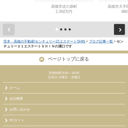
高槻市淀の原町
高槻市大字
2,350万円
88
茨木・高槻の不動産|センチュリー21エステートSHIN
>
ブログ記事一覧
>
セン
チュリー２１エステートＳＨＩＮの溝口です
ページトップに戻る
営業時間:9:00～18:00
定休日:火曜日・水曜日
ホーム
会社概要
お問い合わせ
PCサイト