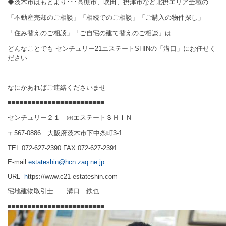
◆茨木市はもとより･･･高槻市、吹田、摂津市など北摂エリア全域の
「不動産売却のご相談」「相続でのご相談」「ご購入の物件探し」
「住み替えのご相談」「ご自宅の建て替えのご相談」は
どんなことでも
センチュリー
21
エステート
SHIN
の「溝口」にお任せく
ださい
なにかあればご連絡くださいませ
■■■■■■■■■■■■■■■■■■■■■■■■
センチュリー２１ ㈱エステートＳＨＩＮ
〒567-0886 大阪府茨木市下中条町3-1
TEL.072-627-2390 FAX.072-627-2391
E-mail
estateshin
@hcn.zaq.ne.jp
URL
h
ttps://www.c21-estateshin.com
宅地建物取引士 溝口 鉄也
■■■■■■■■■■■■■■■■■■■■■■■■