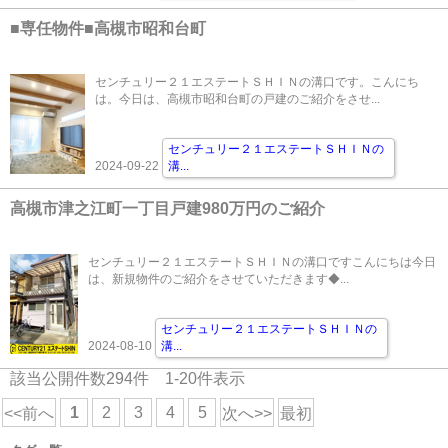
■専任物件■高槻市昭和台町
センチュリー２１エステートＳＨＩＮの溝口です。こんにち
は。今日は、高槻市昭和台町の戸建のご紹介をさせ...
センチュリー２１エステートＳＨＩＮの
2024-09-22
溝
...
高槻市津之江町一丁目戸建980万円のご紹介
センチュリー２１エステートＳＨＩＮの溝口ですこんにちは今日
は、新規物件のご紹介をさせていただきます◆...
センチュリー２１エステートＳＨＩＮの
2024-08-10
溝
...
該当公開件数
294
件
1-20
件表示
1
2
3
4
5
<<前へ
次へ>>
最初