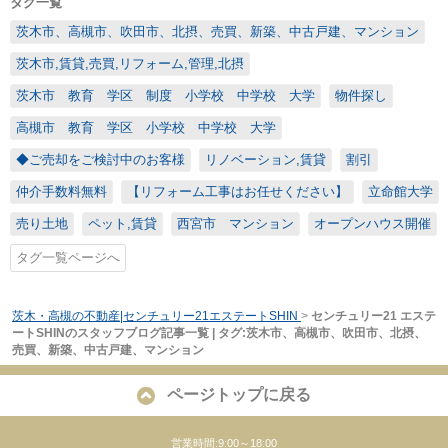
タグ一覧
茨木市、高槻市、吹田市、北摂、売買、新築、中古戸建、マンション
茨木市,賃貸,売買,リフォーム,管理,北摂
茨木市 教育 学区 制度 小学校 中学校 大学
物件探し
高槻市 教育 学区 小学校 中学校 大学
◆ご売却をご検討中のお客様
リノベーション,賃貸
割引
仲介手数料無料
【リフォーム工事はお任せください】
立命館大学
売り土地
ペット,賃貸
西宮市 マンション
オープンハウス開催
タグ一覧ページへ
茨木・高槻の不動産|センチュリー21エステートSHIN
>
センチュリー21 エステ
ートSHINのスタッフブログ記事一覧 | タグ:茨木市、高槻市、吹田市、北摂、
売買、新築、中古戸建、マンション
ページトップに戻る
営業時間:9:00～18:00