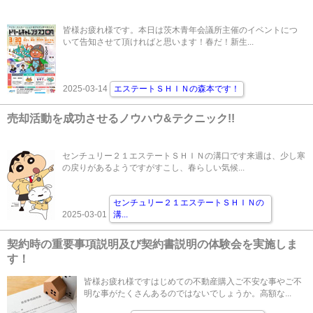
皆様お疲れ様です。本日は茨木青年会議所主催のイベントにつ
いて告知させて頂ければと思います！春だ！新生...
2025-03-14
エステートＳＨＩＮの森本です！
売却活動を成功させるノウハウ&テクニック!!
センチュリー２１エステートＳＨＩＮの溝口です来週は、少し寒
の戻りがあるようですがすこし、春らしい気候...
センチュリー２１エステートＳＨＩＮの
2025-03-01
溝
...
契約時の重要事項説明及び契約書説明の体験会を実施しま
す！
皆様お疲れ様ですはじめての不動産購入ご不安な事やご不
明な事がたくさんあるのではないでしょうか。高額な...