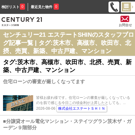
0
0
検討リスト
最近見た物件
お問合せ
センチュリー21 エステートSHINのスタッフブロ
グ記事一覧 | タグ:茨木市、高槻市、吹田市、北
摂、売買、新築、中古戸建、マンション
タグ:茨木市、高槻市、吹田市、北摂、売買、新
築、中古戸建、マンション
住宅ローンの審査が厳しくなってます
皆様お疲れ様です。住宅ローンの審査が厳しくなっている
のを肌で感じる今日この頃金利が上昇したとしても、...
2026-08-06
株式会社エステートＳＨＩＮ
■分譲貸オール電化マンション・ステイツグラン茨木ザ・ガ
ーデン９階部分