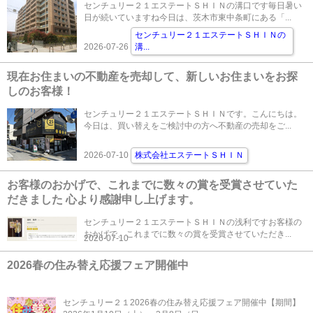
センチュリー２１エステートＳＨＩＮの溝口です毎日暑い
日が続いていますね今日は、茨木市東中条町にある「...
センチュリー２１エステートＳＨＩＮの
2026-07-26
溝
...
現在お住まいの不動産を売却して、新しいお住まいをお探
しのお客様！
センチュリー２１エステートＳＨＩＮです。こんにちは。
今日は、買い替えをご検討中の方へ不動産の売却をご...
2026-07-10
株式会社エステートＳＨＩＮ
お客様のおかげで、これまでに数々の賞を受賞させていた
だきました 心より感謝申し上げます。
センチュリー２１エステートＳＨＩＮの浅利ですお客様の
おかげで、これまでに数々の賞を受賞させていただき...
2026-07-10
2026春の住み替え応援フェア開催中
センチュリー２１2026春の住み替え応援フェア開催中【期間】