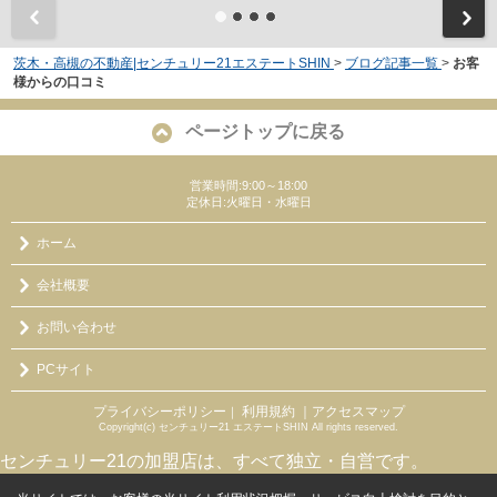
茨木・高槻の不動産|センチュリー21エステートSHIN
>
ブログ記事一覧
>
お客
様からの口コミ
ページトップに戻る
営業時間:9:00～18:00
定休日:火曜日・水曜日
ホーム
会社概要
お問い合わせ
PCサイト
プライバシーポリシー
利用規約
｜アクセスマップ
｜
Copyright(c) センチュリー21 エステートSHIN All rights reserved.
センチュリー21の加盟店は、すべて独立・自営です。