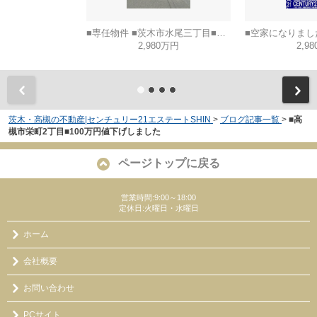
■専任物件 ■茨木市水尾三丁目■建築条件なし土地
2,980万円
2,9
茨木・高槻の不動産|センチュリー21エステートSHIN
>
ブログ記事一覧
>
■高
槻市栄町2丁目■100万円値下げしました
ページトップに戻る
営業時間:9:00～18:00
定休日:火曜日・水曜日
ホーム
会社概要
お問い合わせ
PCサイト