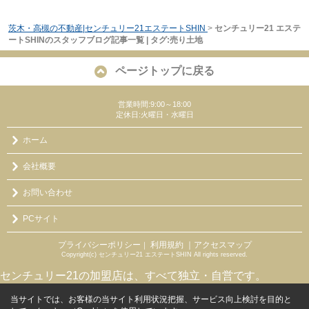
茨木・高槻の不動産|センチュリー21エステートSHIN
>
センチュリー21 エステ
ートSHINのスタッフブログ記事一覧 | タグ:売り土地
ページトップに戻る
営業時間:9:00～18:00
定休日:火曜日・水曜日
ホーム
会社概要
お問い合わせ
PCサイト
プライバシーポリシー
利用規約
｜アクセスマップ
｜
Copyright(c) センチュリー21 エステートSHIN All rights reserved.
センチュリー21の加盟店は、すべて独立・自営です。
当サイトでは、お客様の当サイト利用状況把握、サービス向上検討を目的と