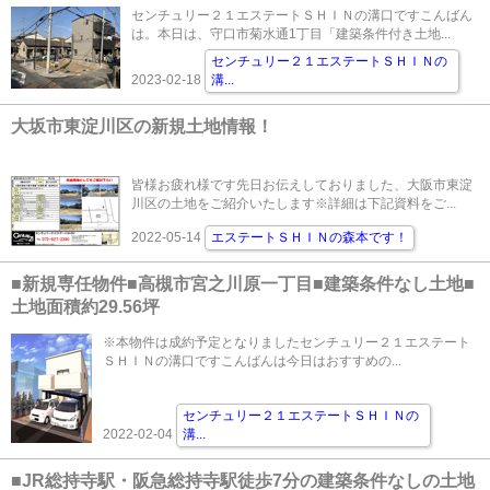
センチュリー２１エステートＳＨＩＮの溝口ですこんばん
は。本日は、守口市菊水通1丁目「建築条件付き土地...
センチュリー２１エステートＳＨＩＮの
2023-02-18
溝
...
大坂市東淀川区の新規土地情報！
皆様お疲れ様です先日お伝えしておりました、大阪市東淀
川区の土地をご紹介いたします※詳細は下記資料をご...
2022-05-14
エステートＳＨＩＮの森本です！
■新規専任物件■高槻市宮之川原一丁目■建築条件なし土地■
土地面積約29.56坪
※本物件は成約予定となりましたセンチュリー２１エステート
ＳＨＩＮの溝口ですこんばんは今日はおすすめの...
センチュリー２１エステートＳＨＩＮの
2022-02-04
溝
...
■JR総持寺駅・阪急総持寺駅徒歩7分の建築条件なしの土地