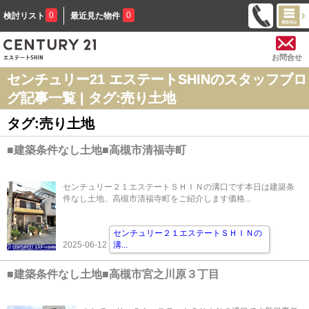
0
0
検討リスト
最近見た物件
お問合せ
センチュリー21 エステートSHINのスタッフブロ
グ記事一覧 | タグ:売り土地
タグ:売り土地
■建築条件なし土地■高槻市清福寺町
センチュリー２１エステートＳＨＩＮの溝口です本日は建築条
件なし土地、高槻市清福寺町をご紹介します価格...
センチュリー２１エステートＳＨＩＮの
2025-06-12
溝
...
■建築条件なし土地■高槻市宮之川原３丁目