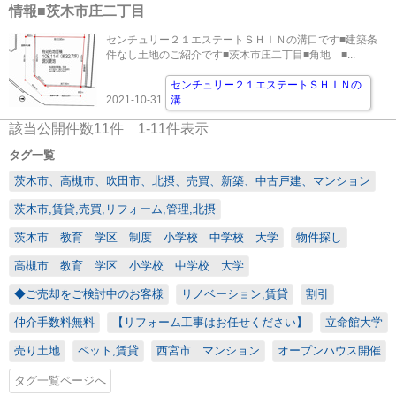
情報■茨木市庄二丁目
センチュリー２１エステートＳＨＩＮの溝口です■建築条
件なし土地のご紹介です■茨木市庄二丁目■角地 ■...
センチュリー２１エステートＳＨＩＮの
2021-10-31
溝
...
該当公開件数
11
件
1-11
件表示
タグ一覧
茨木市、高槻市、吹田市、北摂、売買、新築、中古戸建、マンション
茨木市,賃貸,売買,リフォーム,管理,北摂
茨木市 教育 学区 制度 小学校 中学校 大学
物件探し
高槻市 教育 学区 小学校 中学校 大学
◆ご売却をご検討中のお客様
リノベーション,賃貸
割引
仲介手数料無料
【リフォーム工事はお任せください】
立命館大学
売り土地
ペット,賃貸
西宮市 マンション
オープンハウス開催
タグ一覧ページへ