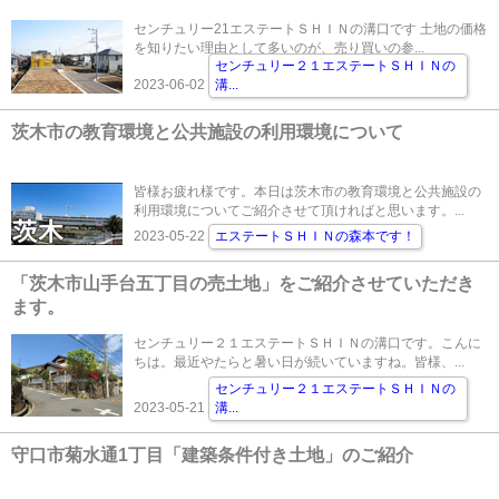
センチュリー21エステートＳＨＩＮの溝口です 土地の価格
を知りたい理由として多いのが、売り買いの参...
センチュリー２１エステートＳＨＩＮの
2023-06-02
溝
...
茨木市の教育環境と公共施設の利用環境について
皆様お疲れ様です。本日は茨木市の教育環境と公共施設の
利用環境についてご紹介させて頂ければと思います。...
2023-05-22
エステートＳＨＩＮの森本です！
「茨木市山手台五丁目の売土地」をご紹介させていただき
ます。
センチュリー２１エステートＳＨＩＮの溝口です。こんに
ちは。最近やたらと暑い日が続いていますね。皆様、...
センチュリー２１エステートＳＨＩＮの
2023-05-21
溝
...
守口市菊水通1丁目「建築条件付き土地」のご紹介