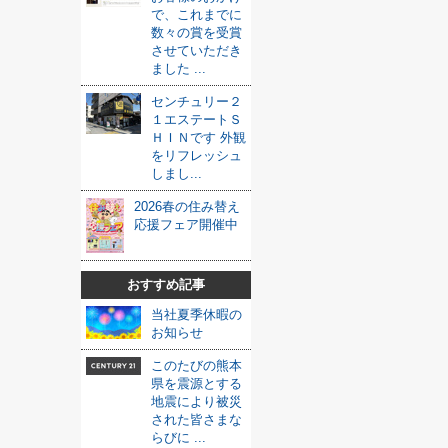
で、これまでに
数々の賞を受賞
させていただき
ました ...
センチュリー２
１エステートＳ
ＨＩＮです 外観
をリフレッシュ
しまし...
2026春の住み替え
応援フェア開催中
おすすめ記事
当社夏季休暇の
お知らせ
このたびの熊本
県を震源とする
地震により被災
された皆さまな
らびに ...