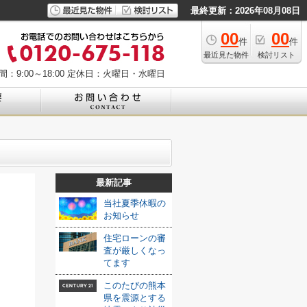
最終更新：2026年08月08日
00
00
件
件
最近見た物件
検討リスト
：9:00～18:00
定休日：火曜日・水曜日
最新記事
当社夏季休暇の
お知らせ
住宅ローンの審
査が厳しくなっ
てます
このたびの熊本
県を震源とする