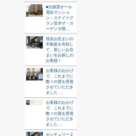
■分譲貸オール
電化マンショ
ン・ステイツグ
ラン茨木ザ・ガ
ーデン９階...
現在お住まいの
不動産を売却し
て、新しいお住
まいをお探しの
お客様！
お客様のおかげ
で、これまでに
数々の賞を受賞
させていただき
ました ...
お客様のおかげ
で、これまでに
数々の賞を受賞
させていただき
ました ...
センチュリー２