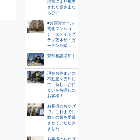
地震により被災
された皆さまな
らびに ...
■分譲貸オール
電化マンショ
ン・ステイツグ
ラン茨木ザ・ガ
ーデン９階...
売却相談増加中
現在お住まいの
不動産を売却し
て、新しいお住
まいをお探しの
お客様！
お客様のおかげ
で、これまでに
数々の賞を受賞
させていただき
ました ...
お客様のおかげ