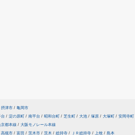
摂津市
/
亀岡市
手台
/
淀の原町
/
南平台
/
昭和台町
/
芝生町
/
大池
/
塚原
/
大塚町
/
安岡寺町
急京都本線
/
大阪モノレール本線
高槻市
/
富田
/
茨木市
/
茨木
/
総持寺
/
ＪＲ総持寺
/
上牧
/
島本