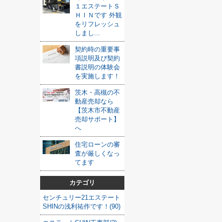
１エステートＳ
ＨＩＮです 外観
をリフレッシュ
しまし...
契約時の重要事
項説明及び契約
書説明の体験会
を実施します！
茨木・高槻の不
動産売却なら
【茨木市不動産
売却サポート】
へ
住宅ローンの審
査が厳しくなっ
てます
カテゴリ
センチュリー21エステート
SHINの浅利祐作です！(90)