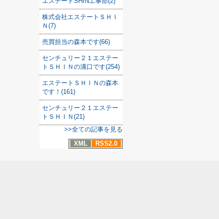
エステートSHIN工事部(2)
株式会社エステートＳＨＩ
Ｎ(7)
売買担当の森本です(66)
センチュリー２１エステー
トＳＨＩＮの溝口です(254)
エステートＳＨＩＮの森本
です！(161)
センチュリー２１エステー
トＳＨＩＮ(21)
>>全ての記事を見る
XML
RSS2.0