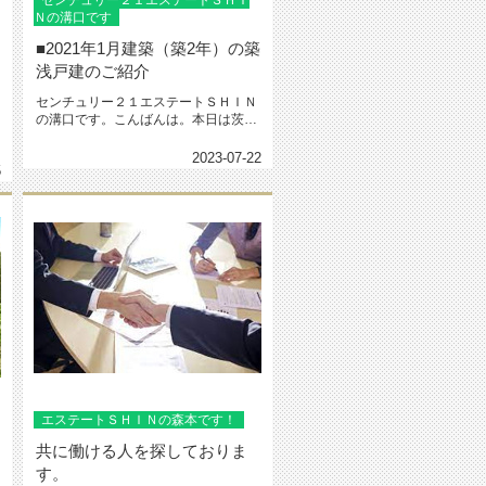
センチュリー２１エステートＳＨＩ
Ｎの溝口です
■2021年1月建築（築2年）の築
浅戸建のご紹介
センチュリー２１エステートＳＨＩＮ
の溝口です。こんばんは。本日は茨木
市山手台新町二丁目戸建のご紹介を...
2023-07-22
5
エステートＳＨＩＮの森本です！
共に働ける人を探しておりま
す。