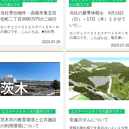
センチュリー２１エステートＳＨＩ
センチュリー２１エステートＳＨＩ
Ｎの溝口です
Ｎの溝口です
当社専任物件・高槻市東五百
当社の夏季休暇を 8月13日
住町二丁目3080万円のご紹介
（日）～17日（木）とさせて
いた...
センチュリー２１エステートＳＨＩＮ
の溝口です。こんにちは。■当社専任
センチュリー２１エステートＳＨＩＮ
物件■仲介手数料割引キャンペーン...
の溝口です。こんばんは。毎日暑い日
2023-07-29
が続いていますが、皆様体調にはく...
2023-07-2
エステートＳＨＩＮの森本です！
エステートＳＨＩＮの森本です！
茨木市の教育環境と公共施設
安威川ダムについて
の利用環境について
皆様お疲れ様です本日はいよいよ今年