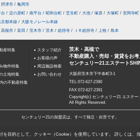
摂津市
/
亀岡市
手台
/
淀の原町
/
南平台
/
昭和台町
/
芝生町
/
大池
/
塚原
/
大塚町
/
安岡寺町
急京都本線
/
大阪モノレール本線
高槻市
/
富田
/
茨木市
/
茨木
/
総持寺
/
ＪＲ総持寺
/
上牧
/
島本
茨木・高槻で
動産特集
スタッフ紹介
不動産購入・売却・賃貸をお考
お客様の声
センチュリー21エステートSHI
み物件特集
周辺施設検索
大阪府茨木市下中条町3-1
の土地特集
お問い合わせ
TEL:072-627-2390
以内の不動産特集
FAX:072-627-2391
Copyright(c) センチュリー21 エステー
All Rights Reserved.
センチュリー21の加盟店は、すべて独立・自営です。
を目的として、クッキー（Cookie）を使用しています。
詳しくは、