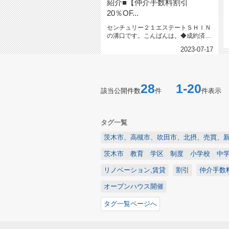
紹介■【仲介手数料割引
20％OF...
センチュリー２１エステートＳＨＩＮ
の溝口です。こんばんは。◆成約済み
になりました■茨木市山手台四丁目...
2023-07-17
28
1-20
該当公開件数
件
件表示
タグ一覧
茨木市、高槻市、吹田市、北摂、売買、
茨木市 教育 学区 制度 小学校 中
リノベーション,賃貸
割引
仲介手数
オープンハウス開催
タグ一覧ページへ