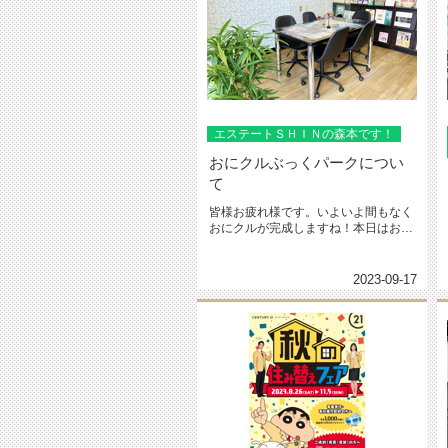
エステートＳＨＩＮの森本です！
おにクルぶっくパークについ
て
皆様お疲れ様です。いよいよ間もなく
おにクルが完成しますね！本日はおに
クル内にある、ぶっくパークについ...
2023-09-17