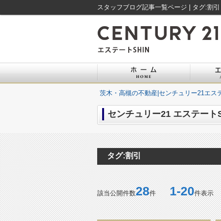
スタッフブログ記事一覧ページ | タグ:割
茨木・高槻の不動産|センチュリー21エステ
センチュリー21 エステートS
タグ:割引
28
1-20
該当公開件数
件
件表示