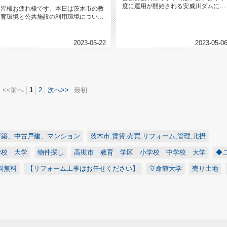
度に運用が開始される安威川ダムにつ
皆様お疲れ様です。本日は茨木市の教
いて、ご紹介したいと思います。ち...
育環境と公共施設の利用環境について
ご紹介させて頂ければと思います。...
2023-05-22
2023-05-0
<<前へ
1
2
次へ>>
最初
新築、中古戸建、マンション
茨木市,賃貸,売買,リフォーム,管理,北摂
学校 大学
物件探し
高槻市 教育 学区 小学校 中学校 大学
◆
料無料
【リフォーム工事はお任せください】
立命館大学
売り土地