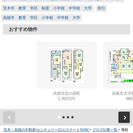
茨木市 教育 学区 制度 小学校 中学校 大学
割引
高槻市 教育 学区 小学校 中学校 大学
おすすめ物件
高槻市淀の原町
高槻市大字
2,350万円
88
茨木・高槻の不動産|センチュリー21エステートSHIN
>
ブログ記事一覧
>
当社