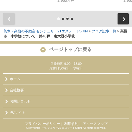
2,980万円
2,9
茨木・高槻の不動産|センチュリー21エステートSHIN
>
ブログ記事一覧
>
高槻
市 小学校について 第40弾 南大冠小学校
ページトップに戻る
営業時間:9:00～18:00
定休日:火曜日・水曜日
ホーム
会社概要
お問い合わせ
PCサイト
プライバシーポリシー
利用規約
｜アクセスマップ
｜
Copyright(c) センチュリー21 エステートSHIN All rights reserved.