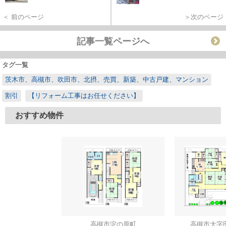
＜ 前のページ
＞次のページ
記事一覧ページへ
タグ一覧
茨木市、高槻市、吹田市、北摂、売買、新築、中古戸建、マンション
割引
【リフォーム工事はお任せください】
おすすめ物件
高槻市淀の原町
高槻市大字