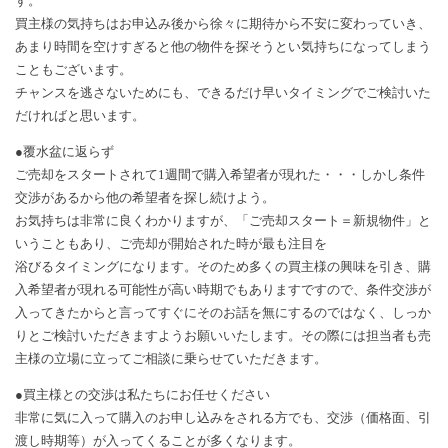
す。
買主様の気持ちはお申込み後から徐々に期待から不安に変わっていき、
あまり時間を空けすぎると他の物件を探そうとい気持ちになってしまう
こともございます。
チャンスを逃さないためにも、できるだけ早いタイミングでご検討いた
だければと思います。
●覆水盆に返らず
ご売却をスタートされて
1
週間で購入希望者が現れた・・・しかし条件
交渉があるから他の希望者を探し続けよう。
お気持ちは非常に良くわかりますが、「ご売却スタート＝新規物件」と
いうこともあり、ご売却が開始された時が最も注目を
浴びるタイミングになります。そのため多くの買主様の興味を引き、購
入希望者が現れる可能性が高い時期でもありますですので、条件交渉が
入ってきたからと言ってすぐにそのお話を無にするのではなく、しっか
りとご検討いただきますようお願いいたします。その際には担当者も売
主様の立場に立ってご相談に乗らせていただきます。
●買主様との交渉は私たちにお任せください
非常に気に入って購入のお申し込みをされる方でも、交渉（価格面、引
渡し時期等）が入ってくることが多くなります。