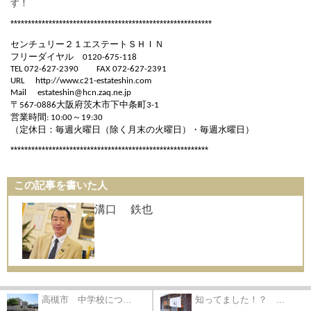
す！
**********************************************************
センチュリー２１エステートＳＨＩＮ
フリーダイヤル
0120-675-118
TEL 072-627-2390
FAX 072-627-2391
URL
http://www.c21-estateshin.com
Mail
estateshin@hcn.zaq.ne.jp
〒
大阪府茨木市下中条町
567-0886
3-1
営業時間
～
: 10:00
19:30
（定休日：毎週火曜日（除く月末の火曜日）・毎週水曜日）
*********************************************************
この記事を書いた人
溝口 鉄也
高槻市 中学校につ...
知ってました！？ ...