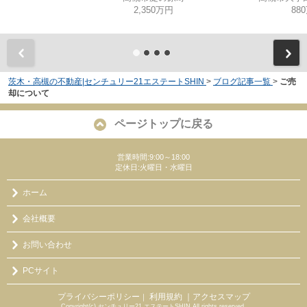
2,350万円
88
茨木・高槻の不動産|センチュリー21エステートSHIN
>
ブログ記事一覧
>
ご売
却について
ページトップに戻る
営業時間:9:00～18:00
定休日:火曜日・水曜日
ホーム
会社概要
お問い合わせ
PCサイト
プライバシーポリシー
利用規約
｜アクセスマップ
｜
Copyright(c) センチュリー21 エステートSHIN All rights reserved.