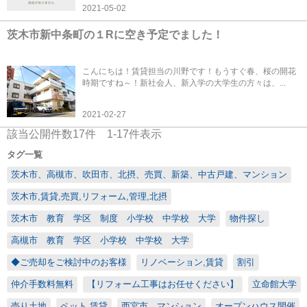
2021-05-02
茨木市新中条町の１Rに空き予定でました！
こんにちは！賃貸担当の川野です！もうすぐ春、桜の開花
時期ですね～！新社会人、新入学の大学生の方々は、...
2021-02-27
該当公開件数
17
件
1-17
件表示
タグ一覧
茨木市、高槻市、吹田市、北摂、売買、新築、中古戸建、マンション
茨木市,賃貸,売買,リフォーム,管理,北摂
茨木市 教育 学区 制度 小学校 中学校 大学
物件探し
高槻市 教育 学区 小学校 中学校 大学
◆ご売却をご検討中のお客様
リノベーション,賃貸
割引
仲介手数料無料
【リフォーム工事はお任せください】
立命館大学
売り土地
ペット,賃貸
西宮市 マンション
オープンハウス開催