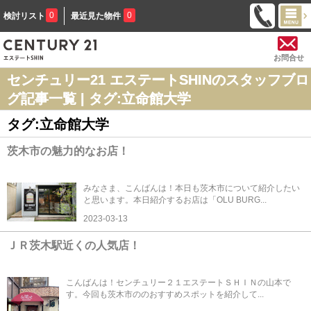
0
0
検討リスト
最近見た物件
お問合せ
センチュリー21 エステートSHINのスタッフブロ
グ記事一覧 | タグ:立命館大学
タグ:立命館大学
茨木市の魅力的なお店！
みなさま、こんばんは！本日も茨木市について紹介したい
と思います。本日紹介するお店は「OLU BURG...
2023-03-13
ＪＲ茨木駅近くの人気店！
こんばんは！センチュリー２１エステートＳＨＩＮの山本で
す。今回も茨木市ののおすすめスポットを紹介して...