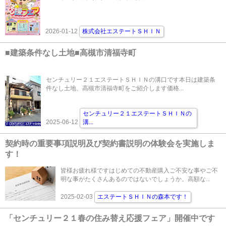
2026-01-12
株式会社エステートＳＨＩＮ
■建築条件なし土地■高槻市清福寺町
センチュリー２１エステートＳＨＩＮの溝口です本日は建築条
件なし土地、高槻市清福寺町をご紹介します価格...
センチュリー２１エステートＳＨＩＮの
2025-06-12
溝
...
契約時の重要事項説明及び契約書説明の体験会を実施しま
す！
皆様お疲れ様ですはじめての不動産購入ご不安な事やご不
明な事がたくさんあるのではないでしょうか。高額な...
2025-02-03
エステートＳＨＩＮの森本です！
「センチュリー２１春の住み替え応援フェア」開催中です