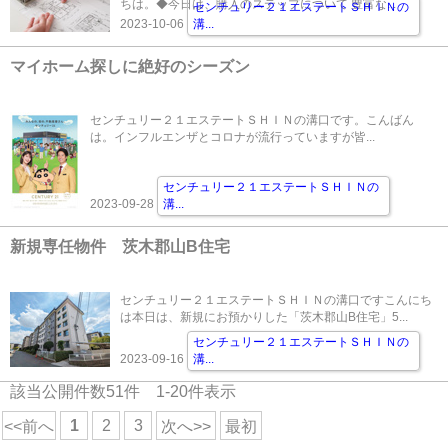
ちは。◆今日は、購入のステップについて 豊富な...
センチュリー２１エステートＳＨＩＮの
2023-10-06
溝
...
マイホーム探しに絶好のシーズン
センチュリー２１エステートＳＨＩＮの溝口です。こんばん
は。インフルエンザとコロナが流行っていますが皆...
センチュリー２１エステートＳＨＩＮの
2023-09-28
溝
...
新規専任物件 茨木郡山B住宅
センチュリー２１エステートＳＨＩＮの溝口ですこんにち
は本日は、新規にお預かりした「茨木郡山B住宅」5...
センチュリー２１エステートＳＨＩＮの
2023-09-16
溝
...
該当公開件数
51
件
1-20
件表示
1
2
3
<<前へ
次へ>>
最初