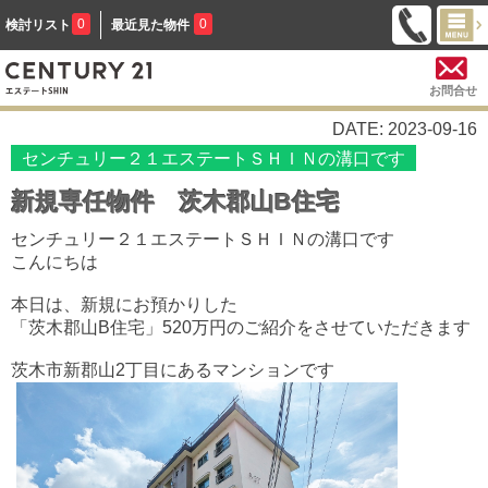
0
0
検討リスト
最近見た物件
お問合せ
DATE: 2023-09-16
センチュリー２１エステートＳＨＩＮの溝口です
新規専任物件 茨木郡山B住宅
センチュリー２１エステートＳＨＩＮの溝口です
こんにちは
本日は、新規にお預かりした
「茨木郡山B住宅」520万円のご紹介をさせていただきます
茨木市新郡山2丁目にあるマンションです