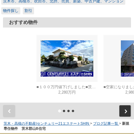
茨木市、高槻市、吹田市、北摂、売買、新築、中古戸建、マンション
物件探し
割引
おすすめ物件
■１００万円値下げしました■茨木市山手台五丁目
2,280万円
2,9
茨木・高槻の不動産|センチュリー21エステートSHIN
>
ブログ記事一覧
>
新規
専任物件 茨木郡山B住宅