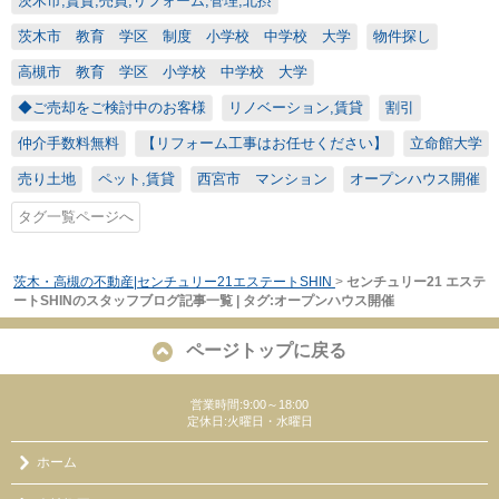
茨木市,賃貸,売買,リフォーム,管理,北摂
茨木市 教育 学区 制度 小学校 中学校 大学
物件探し
高槻市 教育 学区 小学校 中学校 大学
◆ご売却をご検討中のお客様
リノベーション,賃貸
割引
仲介手数料無料
【リフォーム工事はお任せください】
立命館大学
売り土地
ペット,賃貸
西宮市 マンション
オープンハウス開催
タグ一覧ページへ
茨木・高槻の不動産|センチュリー21エステートSHIN
>
センチュリー21 エステ
ートSHINのスタッフブログ記事一覧 | タグ:オープンハウス開催
ページトップに戻る
営業時間:9:00～18:00
定休日:火曜日・水曜日
ホーム