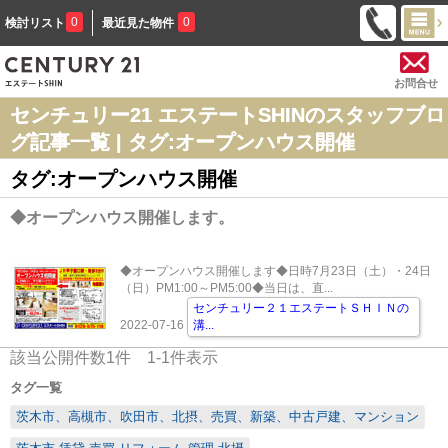
0
0
検討リスト
最近見た物件
お問合せ
センチュリー21 エステートSHINのスタッフブロ
グ記事一覧 | タグ:オープンハウス開催
タグ:オープンハウス開催
◆オープンハウス開催します。
◆オープンハウス開催します◆日時7月23日（土）・24日
（日）PM1:00～PM5:00◆当日は、直...
センチュリー２１エステートＳＨＩＮの
2022-07-16
溝
...
該当公開件数
1
件
1-1
件表示
タグ一覧
茨木市、高槻市、吹田市、北摂、売買、新築、中古戸建、マンション