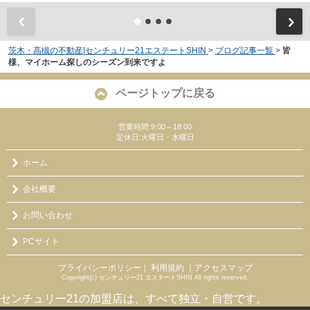
茨木・高槻の不動産|センチュリー21エステートSHIN
>
ブログ記事一覧
>
皆
様、マイホーム探しのシーズン到来ですよ
ページトップに戻る
営業時間:9:00～18:00
定休日:火曜日・水曜日
ホーム
会社概要
お問い合わせ
PCサイト
プライバシーポリシー
利用規約
｜アクセスマップ
｜
Copyright(c) センチュリー21 エステートSHIN All rights reserved.
センチュリー21の加盟店は、すべて独立・自営です。