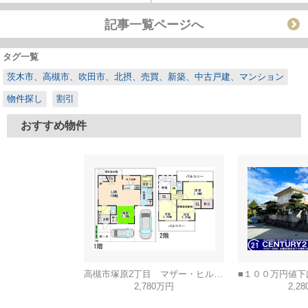
記事一覧ページへ
タグ一覧
茨木市、高槻市、吹田市、北摂、売買、新築、中古戸建、マンション
物件探し
割引
おすすめ物件
高槻市塚原2丁目 マザー・ヒルズ高槻
2,780万円
2,2