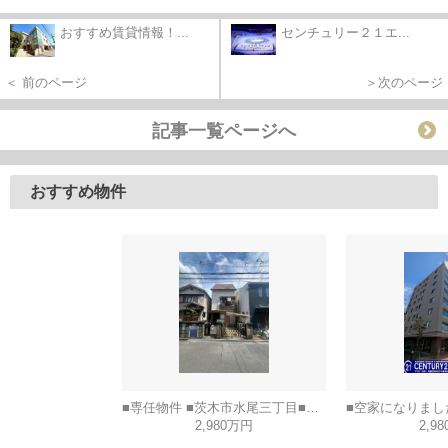
おすすめ賃貸情報！...
センチュリー２１エ...
＜ 前のページ
＞次のページ
記事一覧ページへ
おすすめ物件
■専任物件 ■茨木市水尾三丁目■建築条件なし土地
2,980万円
2,9