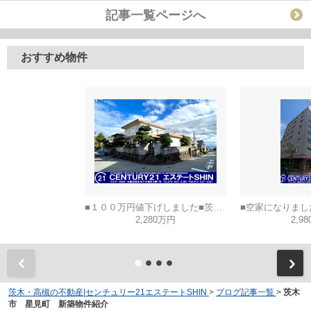
記事一覧ページへ
おすすめ物件
■１００万円値下げしました■茨木市山手台五丁目
2,280万円
2,9
茨木・高槻の不動産|センチュリー21エステートSHIN
>
ブログ記事一覧
>
茨木
市 星見町 新築物件紹介