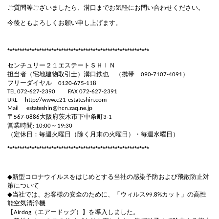
ご質問等ございましたら、溝口までお気軽にお問い合わせください。
今後ともよろしくお願い申し上げます。
**********************************************************
センチュリー２１エステートＳＨＩＮ
担当者（宅地建物取引士）溝口鉄也 （携帯
）
090-7107-4091
フリーダイヤル
0120-675-118
TEL 072-627-2390
FAX 072-627-2391
URL
http://www.c21-estateshin.com
Mail
estateshin@hcn.zaq.ne.jp
〒
大阪府茨木市下中条町
567-0886
3-1
営業時間
～
: 10:00
19:30
（定休日：毎週火曜日（除く月末の火曜日）・毎週水曜日）
**********************************************************
◆
新型コロナウイルスをはじめとする当社の感染予防および飛散防止対
策について
◆
当社では、お客様の安全のために、「ウィルス
カット」の高性
99.8%
能空気清浄機
【
（エアードッグ）】を導入しました。
Airdog