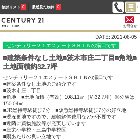
0
0
検討リスト
最近見た物件
お問合せ
DATE: 2021-08-05
センチュリー２１エステートＳＨＩＮの溝口です
■建築条件なし土地■茨木市庄二丁目■角地■
土地面積約32.7坪
センチュリー２１エステートＳＨＩＮの溝口です
■建築条件なし土地のご紹介です
■茨木市庄二丁目
■角地 ■土地面積（有効）108.11㎡（約32.7坪）※公簿は
150.04㎡
■JR総持寺駅徒歩7分
■阪急総持寺駅徒歩7分の好立地
■現況更地ですので、建物解体費用などが不要です
■近隣に買物施設等が充実しています
■庄栄小学校・三島中学校区
■陽あたりの良い立地です