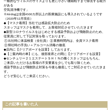
一般的なウィルスのサイズよりも更に小さい微細粒子まで除去する能力
がある
空気清浄機です」
※
は全国
カ所以上の医療施設にも導入されているようです
Airdog
4500
（
年
月現在）
2020
12
◆
【マスク着用】当社では感染拡大防止のため
スタッフはマスクを着用して、お客様対応させていただきます
◆
新型コロナウイルスをはじめとする感染予防および飛散防止のため、
従業員に対して下記対策を取っております。
出社時に体温検査（全社員）
業務時間内は、全員マスク着用
①
②
帰社時の手洗い＋アルコール消毒の徹底
③
◆
店内に【クリアボードを設置】しております。
◆
【ご案内時の車】にも、後部座席との間に【クリアボードを設置】
◆
センチュリー２１エステートＳＨＩＮの働くスタッフはもちろん、
ご来店いただけるお客様の不安要素を少しでも取り除くため、
感染予防および飛散防止対策を今後も徹底してご対応させていただきま
す。
どうぞ安心してご来店ください。
この記事を書いた人