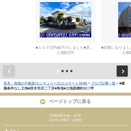
■１００万円値下げしました■茨木市山手台五丁目
2,280万円
2,9
茨木・高槻の不動産|センチュリー21エステートSHIN
>
ブログ記事一覧
>
■建
築条件なし土地■茨木市庄二丁目■角地■土地面積約32.7坪
ページトップに戻る
営業時間:9:00～18:00
定休日:火曜日・水曜日
ホーム