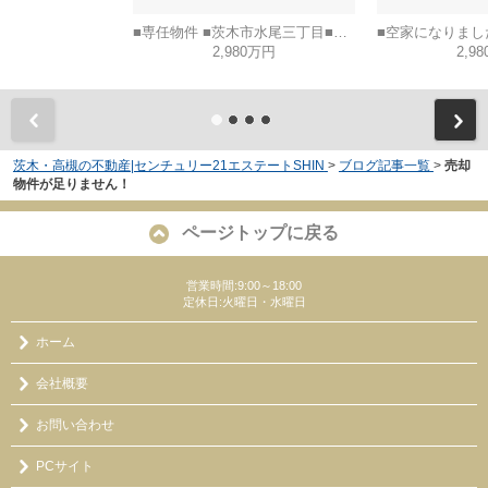
■専任物件 ■茨木市水尾三丁目■建築条件なし土地
2,980万円
2,9
茨木・高槻の不動産|センチュリー21エステートSHIN
>
ブログ記事一覧
>
売却
物件が足りません！
ページトップに戻る
営業時間:9:00～18:00
定休日:火曜日・水曜日
ホーム
会社概要
お問い合わせ
PCサイト