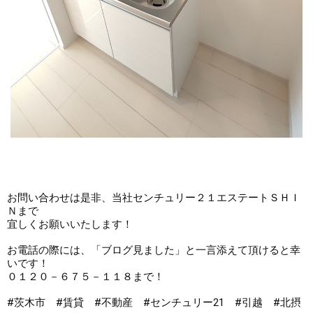
お問い合わせは是非、当社センチュリー２１エステートＳＨＩ
Ｎまで

宜しくお願いいたします！

お電話の際には、「ブログ見ました」と一言添えて頂けると幸
いです！

０１２０－６７５－１１８まで！

#茨木市　#賃貸　#不動産　#センチュリー21　#引越　#北摂