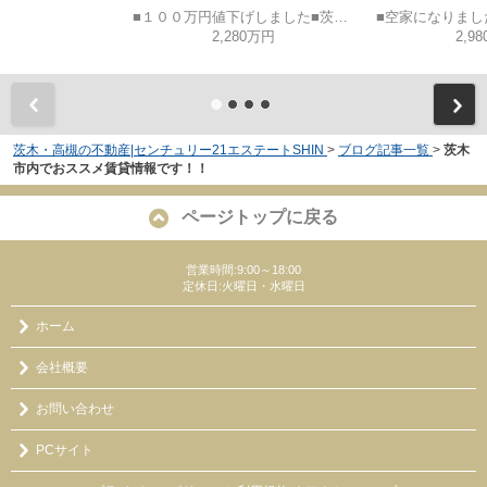
■１００万円値下げしました■茨木市山手台五丁目
2,280万円
2,9
茨木・高槻の不動産|センチュリー21エステートSHIN
>
ブログ記事一覧
>
茨木
市内でおススメ賃貸情報です！！
ページトップに戻る
営業時間:9:00～18:00
定休日:火曜日・水曜日
ホーム
会社概要
お問い合わせ
PCサイト