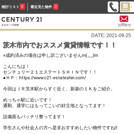
0
0
検討リスト
最近見た物件
お問合せ
DATE: 2021-09-25
茨木市内でおススメ賃貸情報です！！
※成約済みの場合は申し訳ございませんm(__)m

こんにちは！

センチュリー２１エステートＳＨＩＮです！！

●ＨＰ：https://www.c21-estateshin.com/

今回はＪＲ茨木駅からすぐ近く、新築の１Ｋをご紹介
。
めっちゃ駅に近いです！
通勤、通学にはもってこいの好立地となってます！
設備面もバッチリ整ってます！
学生さんや社会人の方へ是非おすすめしたい物件ですね‼