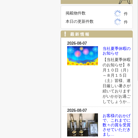
掲載物件数
件
本日の更新件数
件
2026-08-07
当社夏季休暇の
お知らせ
【当社夏季休暇
のお知らせ】８
月１０日（月）
～８月１５日
（土）皆様、連
日厳しい暑さが
続いております
がいかがお過ご
しでしょうか...
2026-08-07
お客様のおかげ
で、これまでに
数々の賞を受賞
させていただき
まし...