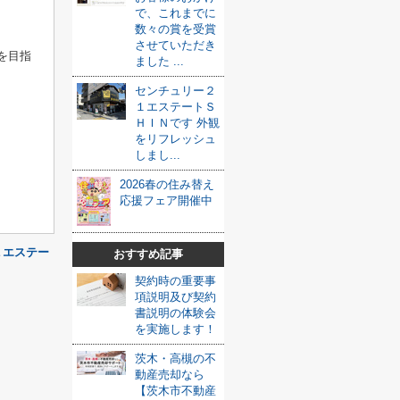
で、これまでに
数々の賞を受賞
させていただき
を目指
ました ...
センチュリー２
１エステートＳ
ＨＩＮです 外観
をリフレッシュ
しまし...
2026春の住み替え
応援フェア開催中
１エステー
おすすめ記事
契約時の重要事
項説明及び契約
書説明の体験会
を実施します！
茨木・高槻の不
動産売却なら
【茨木市不動産