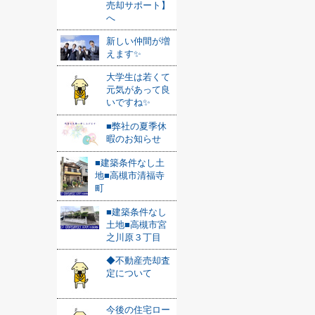
売却サポート】
へ
新しい仲間が増
えます✨
大学生は若くて
元気があって良
いですね✨
■弊社の夏季休
暇のお知らせ
■建築条件なし土
地■高槻市清福寺
町
■建築条件なし
土地■高槻市宮
之川原３丁目
◆不動産売却査
定について
今後の住宅ロー