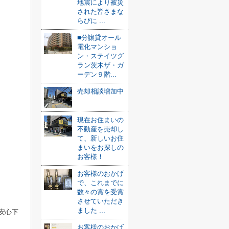
地震により被災
された皆さまな
らびに ...
■分譲貸オール
電化マンショ
ン・ステイツグ
ラン茨木ザ・ガ
ーデン９階...
売却相談増加中
現在お住まいの
不動産を売却し
て、新しいお住
まいをお探しの
お客様！
お客様のおかげ
で、これまでに
数々の賞を受賞
させていただき
ました ...
安心下
お客様のおかげ