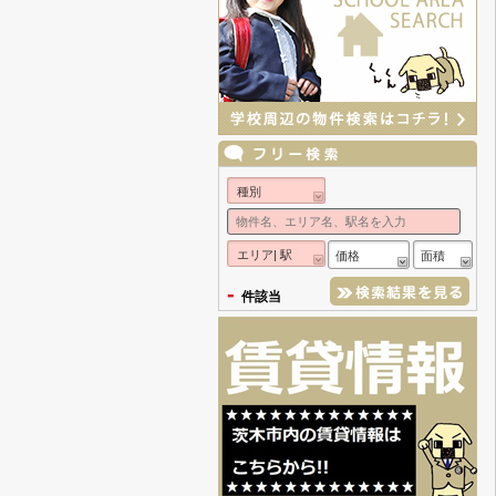
種別
エリア| 駅
価格
面積
-
件該当