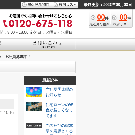
最終更新：2026年08月08日
00
00
件
件
最近見た物件
検討リスト
：9:00～18:00
定休日：火曜日・水曜日
>
正社員募集中！
最新記事
当社夏季休暇の
お知らせ
住宅ローンの審
査が厳しくなっ
21-10-16
てます
このたびの熊本
県を震源とする