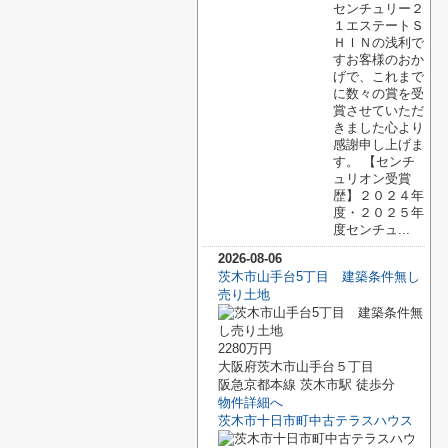
センチュリー２
１エステートＳ
ＨＩＮの浅利で
すお客様のおか
げで、これまで
に数々の賞を受
賞させていただ
きました心より
感謝申し上げま
す。 【センチ
ュリオン受賞
歴】２０２４年
度・２０２５年
度センチュ...
2026-08-06
茨木市山手台5丁目 建築条件無し
売り土地
2280万円
大阪府茨木市山手台５丁目
阪急京都本線 茨木市駅 徒歩分
物件詳細へ
茨木市十日市町中古テラスハウス