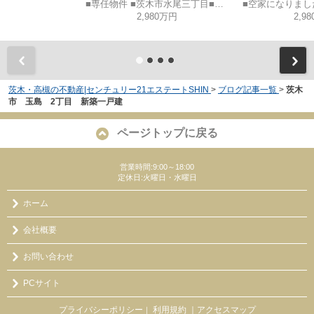
■専任物件 ■茨木市水尾三丁目■建築条件なし土地
2,980万円
2,9
茨木・高槻の不動産|センチュリー21エステートSHIN
>
ブログ記事一覧
>
茨木
市 玉島 2丁目 新築一戸建
ページトップに戻る
営業時間:9:00～18:00
定休日:火曜日・水曜日
ホーム
会社概要
お問い合わせ
PCサイト
プライバシーポリシー
利用規約
｜アクセスマップ
｜