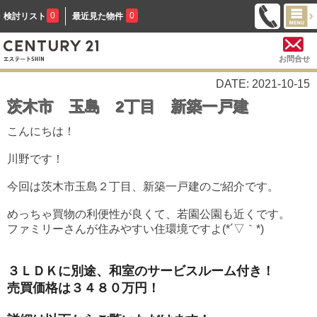
0
0
検討リスト
最近見た物件
お問合せ
DATE: 2021-10-15
茨木市 玉島 2丁目 新築一戸建
こんにちは！
川野です！
今回は茨木市玉島２丁目、新築一戸建のご紹介です。
めっちゃ買物の利便性が良くて、若園公園も近くです。
ファミリーさんが住みやすい住環境ですよ(*´▽｀*)
３ＬＤＫに別途、和室のサービスルーム付き！
売買価格は３４８０万円！