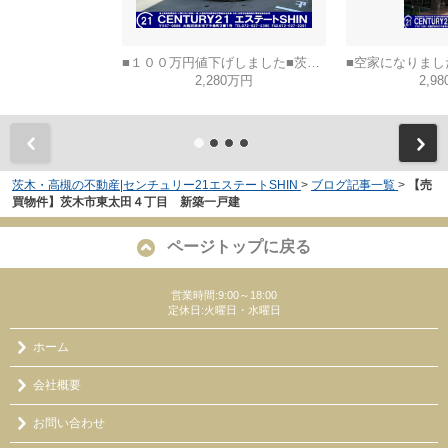
■１００万円値下げしました■茨木市山手台五丁目
2,280万円
2,9
茨木・高槻の不動産|センチュリー21エステートSHIN
>
ブログ記事一覧
>
【売
買物件】茨木市東太田４丁目 新築一戸建
ページトップに戻る
営業時間:9:00～18:00
定休日:火曜日・水曜日
ホーム
会社概要
お問い合わせ