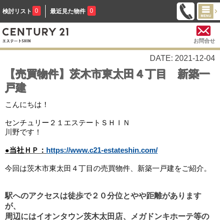
0
0
検討リスト
最近見た物件
お問合せ
DATE: 2021-12-04
【売買物件】茨木市東太田４丁目 新築一
戸建
こんにちは！
センチュリー２１エステートＳＨＩＮ
川野です！
●当社ＨＰ：
https://www.c21-estateshin.com/
今回は茨木市東太田４丁目の売買物件、新築一戸建をご紹介。
駅へのアクセスは徒歩で２０分位とやや距離があります
が
、
周辺には
イオンタウン茨木太田店、メガドンキホーテ等の