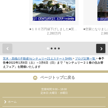
■１００万円値下げしました■茨木市山手台五丁目
2,280万円
2,9
茨木・高槻の不動産|センチュリー21エステートSHIN
>
ブログ記事一覧
>
◆予
告◆2022年1月8日（土）～3月6日（日）まで「センチュリー２１春の住み替
えフェア」を開催いたします
ページトップに戻る
営業時間:9:00～18:00
定休日:火曜日・水曜日
ホーム