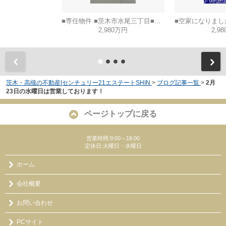
■専任物件 ■茨木市水尾三丁目■建築条件なし土地
2,980万円
2,9
茨木・高槻の不動産|センチュリー21エステートSHIN
>
ブログ記事一覧
>
2月
23日の水曜日は営業しております！
ページトップに戻る
営業時間:9:00～18:00
定休日:火曜日・水曜日
ホーム
会社概要
お問い合わせ
PCサイト