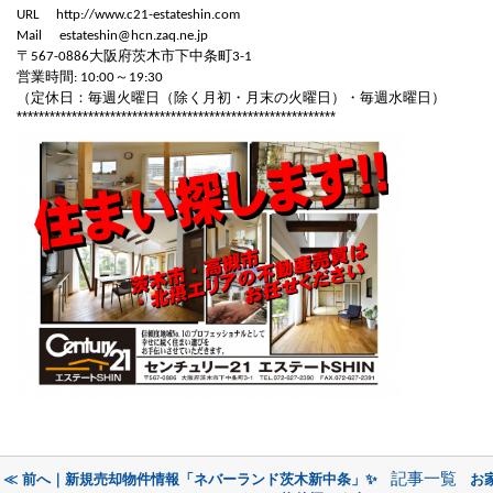
URL
http://www.c21-estateshin.com
Mail
estateshin@hcn.zaq.ne.jp
〒
大阪府茨木市下中条町
567-0886
3-1
営業時間
～
: 10:00
19:30
（定休日：毎週火曜日（除く月初・月末の火曜日）・毎週水曜日）
**********************************************************
記事一覧
≪ 前へ｜新規売却物件情報「ネバーランド茨木新中条」✨
お