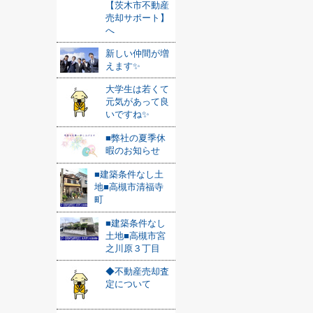
【茨木市不動産
売却サポート】
へ
新しい仲間が増
えます✨
大学生は若くて
元気があって良
いですね✨
■弊社の夏季休
暇のお知らせ
■建築条件なし土
地■高槻市清福寺
町
■建築条件なし
土地■高槻市宮
之川原３丁目
◆不動産売却査
定について