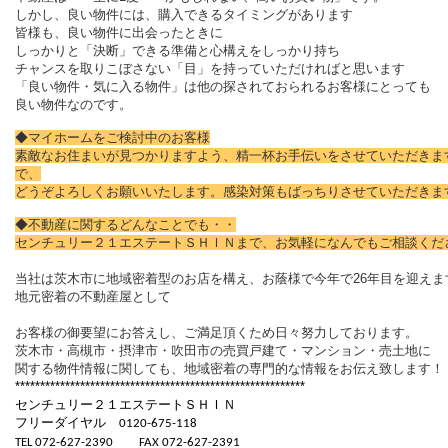
しかし、良い物件には、購入できるタイミングがあります
皆様も、良い物件に出会ったときに
しっかりと「決断」できる準備と心構えをしっかり持ち
チャンスを取りこぼさない「目」を持っていただければと思います
「良い物件・気に入る物件」は他の探されておられるお客様にとっても
良い物件なのです。
◆マイホームをご検討中のお客様
素敵なお住まいが見つかりますよう、精一杯お手伝いをさせていただきま
で、
どうぞよろしくお願いいたします。感染対策もばっちりさせていただきま
◆不動産に関するどんなことでも・・
センチュリー２１エステートＳＨＩＮまで、
お気軽になんでもご相談くだ
当社は茨木市に地域密着型のお店を構え、お蔭様で今年で
26
年目を迎えま
地元密着の不動産屋として
お客様の御要望にお答えし、ご満足頂くため日々努力しております。
茨木市・高槻市・摂津市・吹田市の売買戸建て・マンション・売土地に
関する物件情報に関しても、地域密着の専門的な情報をお伝え致します！
**********************************************************
センチュリー２１エステートＳＨＩＮ
フリーダイヤル
0120-675-118
TEL 072-627-2390
FAX 072-627-2391