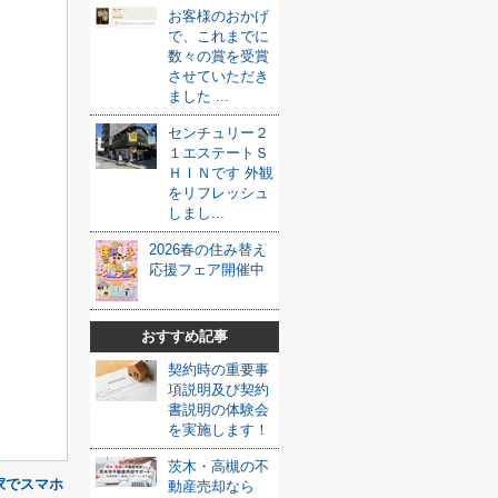
お客様のおかげ
で、これまでに
数々の賞を受賞
させていただき
ました ...
センチュリー２
１エステートＳ
ＨＩＮです 外観
をリフレッシュ
しまし...
2026春の住み替え
応援フェア開催中
おすすめ記事
契約時の重要事
項説明及び契約
書説明の体験会
を実施します！
茨木・高槻の不
家でスマホ
動産売却なら