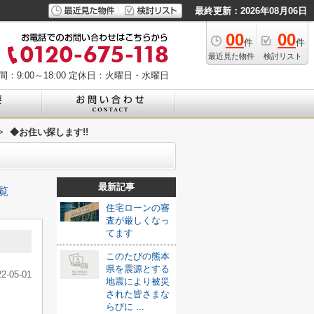
最終更新：2026年08月06日
00
00
件
件
最近見た物件
検討リスト
：9:00～18:00
定休日：火曜日・水曜日
>
◆お住い探します!!
最新記事
覧
住宅ローンの審
査が厳しくなっ
てます
このたびの熊本
県を震源とする
22-05-01
地震により被災
された皆さまな
らびに ...