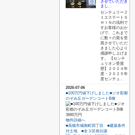
させていただき
まし...
センチュリー２
１エステートＳ
ＨＩＮの浅利で
すお客様のおか
げで、これまで
に数々の賞を受
賞させていただ
きました心より
感謝申し上げま
す。 【センチ
ュリオン受賞
歴】２０２４年
度・２０２５年
度センチュ...
2026-07-06
■100万円値下げしました■ジオ彩都
のぞみ丘ガーデンコートB棟
3880万円
物件詳細へ
■高槻市城南町四丁目 ■建築条件
付土地 ■全３区画分譲