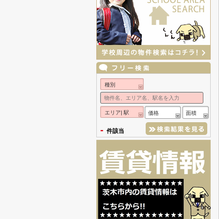
種別
エリア| 駅
価格
面積
-
件該当