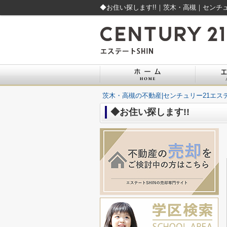
◆お住い探します!!｜茨木・高槻｜センチュ
茨木・高槻の不動産|センチュリー21エステ
◆お住い探します!!