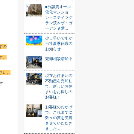
■分譲貸オール
電化マンショ
ン・ステイツグ
ラン茨木ザ・ガ
ーデン９階...
少し早いですが
当社夏季休暇の
すの
お知らせ
す。
売却相談増加中
さい。
現在お住まいの
不動産を売却し
す
て、新しいお住
まいをお探しの
お客様！
お客様のおかげ
で、これまでに
数々の賞を受賞
させていただき
ました ...