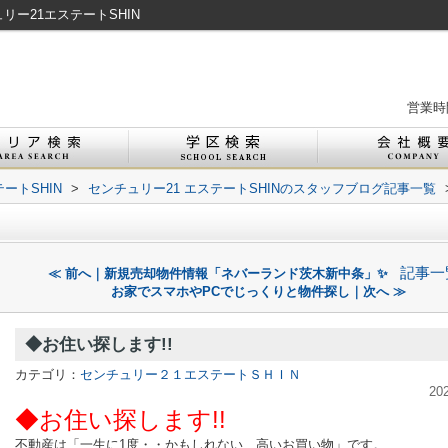
リー21エステートSHIN
営業時間
ートSHIN
>
センチュリー21 エステートSHINのスタッフブログ記事一覧
記事一
≪ 前へ｜新規売却物件情報「ネバーランド茨木新中条」✨
お家でスマホやPCでじっくりと物件探し｜次へ ≫
◆お住い探します!!
カテゴリ：
センチュリー２１エステートＳＨＩＮ
20
◆お住い探します!!
不動産は「一生に1度・・かもしれない、高いお買い物」です。