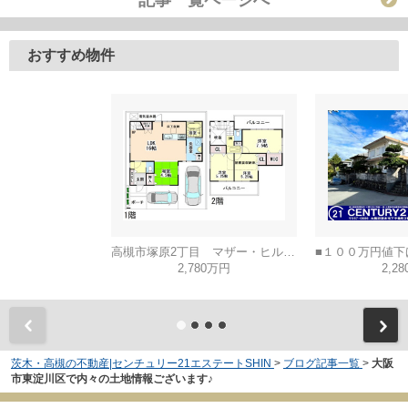
記事一覧ページへ
おすすめ物件
高槻市塚原2丁目 マザー・ヒルズ高槻
2,780万円
2,2
茨木・高槻の不動産|センチュリー21エステートSHIN
>
ブログ記事一覧
>
大阪
市東淀川区で内々の土地情報ございます♪